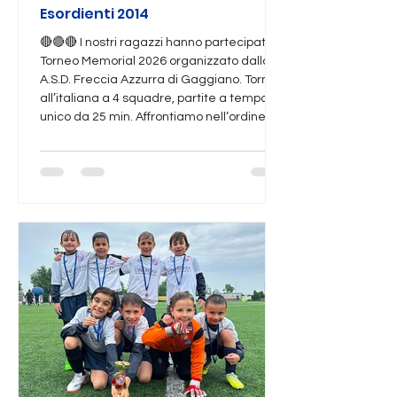
Esordienti 2014
🔴🔴🔴 I nostri ragazzi hanno partecipato al
Torneo Memorial 2026 organizzato dalla
A.S.D. Freccia Azzurra di Gaggiano. Torneo
all’italiana a 4 squadre, partite a tempo
unico da 25 min. Affrontiamo nell’ordine CB
Academy, Opera e Freccia Azzurra. Nella
prima partita contro il CB Academy
partiamo bene, dobbiamo trovare
confidenza con il terreno di gioco di erba
naturale che non è molto nelle nostre
corde. Proviamo a fare gioco, riusciamo
con qualche frizione nello sviluppo ma