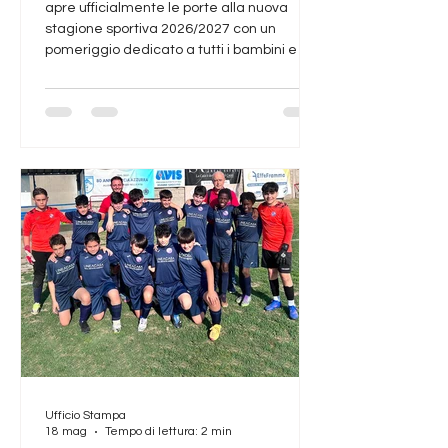
apre ufficialmente le porte alla nuova
stagione sportiva 2026/2027 con un
pomeriggio dedicato a tutti i bambini e le
bambine che vogliono avvicinarsi al
mondo del calcio. L'appuntamento è
fissato per sabato 5 settembre, a partire
dalle ore 15:30, presso il centro sportivo di
Via Gramsci 8 a Buccinasco. L'Open Day è
rivolto ai ragazzi e alle ragazze nati dal
2014 al 2021 e rappresenta l'occasione
ideale per
Ufficio Stampa
18 mag
Tempo di lettura: 2 min