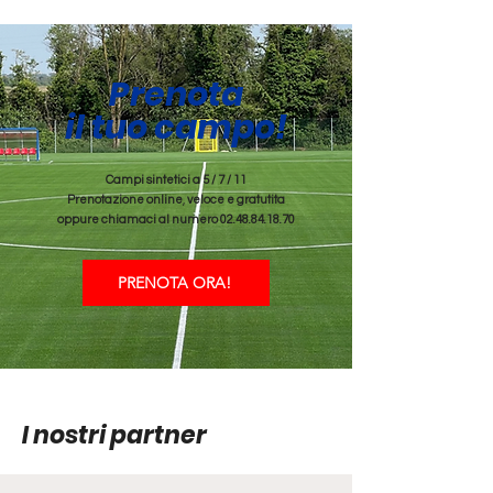
Prenota
il tuo campo!
Campi sintetici a 5 / 7 / 11
Prenotazione online
,
veloce e gratutita
oppure chiamaci al numero
02.48.84.18.70
PRENOTA ORA!
I nostri partner