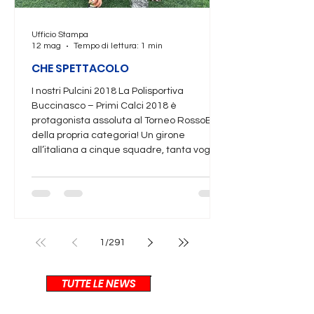
Ufficio Stampa
12 mag
Tempo di lettura: 1 min
CHE SPETTACOLO
I nostri Pulcini 2018 La Polisportiva
Buccinasco – Primi Calci 2018 è
protagonista assoluta al Torneo RossoBlu
della propria categoria! Un girone
all’italiana a cinque squadre, tanta voglia
di divertirsi… e il risultato è stato
straordinario: 4 partite, 4 vittorie, TORNEO
VINTO! Un applauso enorme a tutte le
squadre che hanno partecipato,
rendendo il torneo una vera festa di sport,
entusiasmo e fair play: Oratorio San
1
/
291
Gaetano Oratoriana Vittuone CB
Academy Barona E non è fini
TUTTE LE NEWS