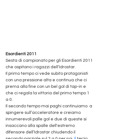
Esordienti 2011
Sesta di campionato per gli Esordienti 2011 
che ospitano i ragazzi dell‘Idrostar.
Il primo tempo ci vede subito protagonisti 
con una pressione alta e continua che ci 
prema alla fine con un bel gol di tap-in e 
che ci regala la vittoria del primo tempo 1 
a 0. 
Il secondo tempo mai paghi continuiamo  a 
spingere sull’acceleratore e creiamo 
innumerevoli palle gol e due di queste si 
insaccano alla spalle dell'estremo 
difensore dell’Idrostar chiudendo il 
secondo parziale sul 2 a 0 per 
noi.
Il
 terzo 