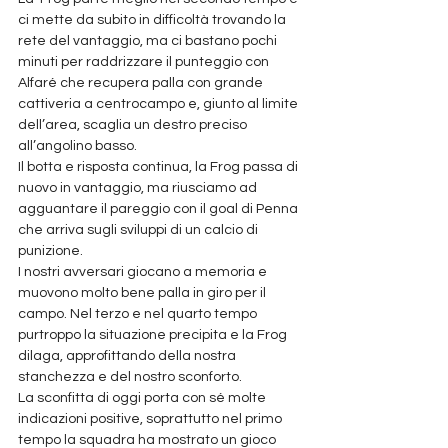
ci mette da subito in difficoltà trovando la 
rete del vantaggio, ma ci bastano pochi 
minuti per raddrizzare il punteggio con 
Alfaré che recupera palla con grande 
cattiveria a centrocampo e, giunto al limite 
dell’area, scaglia un destro preciso 
all’angolino basso. 
Il botta e risposta continua, la Frog passa di 
nuovo in vantaggio, ma riusciamo ad 
agguantare il pareggio con il goal di Penna 
che arriva sugli sviluppi di un calcio di 
punizione. 
I nostri avversari giocano a memoria e 
muovono molto bene palla in giro per il 
campo. Nel terzo e nel quarto tempo 
purtroppo la situazione precipita e la Frog 
dilaga, approfittando della nostra 
stanchezza e del nostro sconforto. 
La sconfitta di oggi porta con sé molte 
indicazioni positive, soprattutto nel primo 
tempo la squadra ha mostrato un gioco 