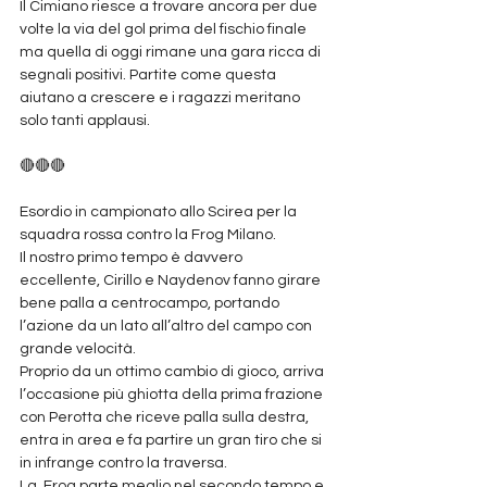
Il Cimiano riesce a trovare ancora per due 
volte la via del gol prima del fischio finale 
ma quella di oggi rimane una gara ricca di 
segnali positivi. Partite come questa 
aiutano a crescere e i ragazzi meritano 
solo tanti applausi.
🔴🔴🔴
Esordio in campionato allo Scirea per la 
squadra rossa contro la Frog Milano. 
Il nostro primo tempo è davvero 
eccellente, Cirillo e Naydenov fanno girare 
bene palla a centrocampo, portando 
l’azione da un lato all’altro del campo con 
grande velocità.
Proprio da un ottimo cambio di gioco, arriva 
l’occasione più ghiotta della prima frazione 
con Perotta che riceve palla sulla destra, 
entra in area e fa partire un gran tiro che si 
in infrange contro la traversa. 
La  Frog parte meglio nel secondo tempo e 