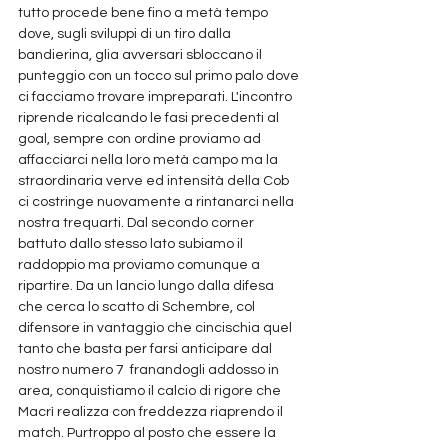
tutto procede bene fino a metà tempo 
dove, sugli sviluppi di un tiro dalla 
bandierina, glia avversari sbloccano il 
punteggio con un tocco sul primo palo dove 
ci facciamo trovare impreparati. L'incontro 
riprende ricalcando le fasi precedenti al 
goal, sempre con ordine proviamo ad 
affacciarci nella loro metà campo ma la 
straordinaria verve ed intensità della Cob 
ci costringe nuovamente a rintanarci nella 
nostra trequarti. Dal secondo corner 
battuto dallo stesso lato subiamo il 
raddoppio ma proviamo comunque a 
ripartire. Da un lancio lungo dalla difesa 
che cerca lo scatto di Schembre, col 
difensore in vantaggio che cincischia quel 
tanto che basta per farsi anticipare dal 
nostro numero 7  franandogli addosso in 
area, conquistiamo il calcio di rigore che 
Macrì realizza con freddezza riaprendo il 
match. Purtroppo al posto che essere la 