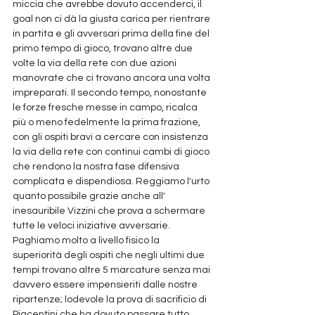
miccia che avrebbe dovuto accenderci, il 
goal non ci dà la giusta carica per rientrare 
in partita e gli avversari prima della fine del 
primo tempo di gioco, trovano altre due 
volte la via della rete con due azioni 
manovrate che ci trovano ancora una volta 
impreparati. Il secondo tempo, nonostante 
le forze fresche messe in campo, ricalca 
più o meno fedelmente la prima frazione, 
con gli ospiti bravi a cercare con insistenza 
la via della rete con continui cambi di gioco 
che rendono la nostra fase difensiva 
complicata e dispendiosa. Reggiamo l'urto 
quanto possibile grazie anche all' 
inesauribile Vizzini che prova a schermare 
tutte le veloci iniziative avversarie. 
Paghiamo molto a livello fisico la 
superiorità degli ospiti che negli ultimi due 
tempi trovano altre 5 marcature senza mai 
davvero essere impensieriti dalle nostre 
ripartenze; lodevole la prova di sacrificio di 
Piacentini che ha dovuto passare tutto 