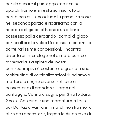
per sbloccare il punteggio ma non ne 
approfittiamo e si resta sul risultato di 
parità con cui si conclude la prima frazione; 
nel secondo parziale ripartiamo con la 
ricerca del gioco attuando un ottimo 
possesso palla cercando i cambi di gioco 
per esaltare la velocità dei nostri esterni; a 
parte rarissime concessioni, l'incontro 
diventa un monologo nella metà campo 
avversaria. La spinta dei nostri 
centrocampisti è costante, e grazie a una 
moltitudine di verticalizzazioni riusciamo a 
mettere a segno diverse reti che ci 
consentono di prendere il largo nel 
punteggio. Vanno a segno per 3 volte Jara, 
2 volte Caterino e una marcatura a testa 
per De Paz e Fantoni. il match non ha molto 
altro da raccontare, troppa la differenza di 
valori tra le due squadre. P
ortieri e difensori comunque attenti a non 
concedere nessuno spazio che potesse 