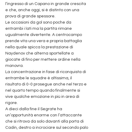
l’ingresso di un Capano in grande crescita 
e che, anche oggi, si è distinto con una 
prova di grande spessore. 
Le occasioni da gol sono poche da 
entrambi i lati ma la partita rimane 
ugualmente divertente. A centrocampo 
prende vita una vera e propria battaglia 
nella quale spicca la prestazione di 
Naydenov che alterna sportellate a 
giocate di fino per mettere ordine nella 
manovra. 
La concentrazione in fase di riconquista di 
entrambe le squadre è altissima, il 
risultato di 0-0 prosegue anche nel terzo e 
nel quarto tempo quando finalmente si 
vive qualche emozione in più in area di 
rigore. 
A dieci dalla fine il Segrate ha 
un’opportunità enorme con l’attaccante 
che si ritrova da solo davanti alla porta di 
Cadin, destro a incrociare sul secondo palo 