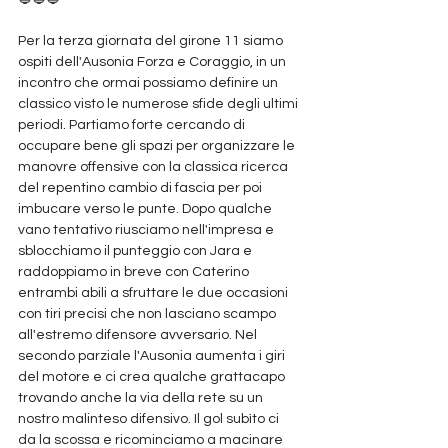
Per la terza giornata del girone 11 siamo 
ospiti dell'Ausonia Forza e Coraggio, in un 
incontro che ormai possiamo definire un 
classico visto le numerose sfide degli ultimi 
periodi. Partiamo forte cercando di 
occupare bene gli spazi per organizzare le 
manovre offensive con la classica ricerca 
del repentino cambio di fascia per poi 
imbucare verso le punte. Dopo qualche 
vano tentativo riusciamo nell'impresa e 
sblocchiamo il punteggio con Jara e 
raddoppiamo in breve con Caterino 
entrambi abili a sfruttare le due occasioni 
con tiri precisi che non lasciano scampo 
all'estremo difensore avversario. Nel 
secondo parziale l'Ausonia aumenta i giri 
del motore e ci crea qualche grattacapo 
trovando anche la via della rete su un 
nostro malinteso difensivo. Il gol subìto ci 
da la scossa e ricominciamo a macinare 