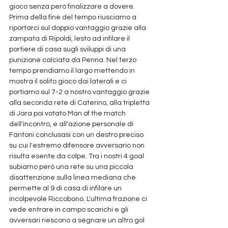
gioco senza però finalizzare a dovere. 
Prima della fine del tempo riusciamo a 
riportarci sul doppio vantaggio grazie alla 
zampata di Ripoldi, lesto ad infilare il 
portiere di casa sugli sviluppi di una 
punizione calciata da Penna. Nel terzo 
tempo prendiamo il largo mettendo in 
mostra il solito gioco dai laterali e ci 
portiamo sul 7-2 a nostro vantaggio grazie 
alla seconda rete di Caterino, alla tripletta 
di Jara poi votato Man of the match 
dell'incontro, e all'azione personale di 
Fantoni conclusasi con un destro preciso 
su cui l'estremo difensore avversario non 
risulta esente da colpe. Tra i nostri 4 goal 
subiamo però una rete su una piccola 
disattenzione sulla linea mediana che 
permette al 9 di casa di infilare un 
incolpevole Riccobono. L'ultima frazione ci 
vede entrare in campo scarichi e gli 
avversari riescono a segnare un altro gol 