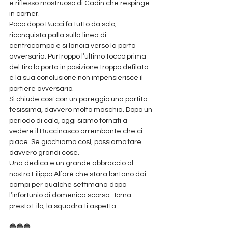
e riflesso mostruoso di Cadin che respinge 
in corner. 
Poco dopo Bucci fa tutto da solo, 
riconquista palla sulla linea di 
centrocampo e si lancia verso la porta 
avversaria. Purtroppo l’ultimo tocco prima 
del tiro lo porta in posizione troppo defilata 
e la sua conclusione non impensierisce il 
portiere avversario. 
Si chiude così con un pareggio una partita 
tesissima, davvero molto maschia. Dopo un 
periodo di calo, oggi siamo tornati a 
vedere il Buccinasco arrembante che ci 
piace. Se giochiamo così, possiamo fare 
davvero grandi cose.
Una dedica e un grande abbraccio al 
nostro Filippo Alfaré che starà lontano dai 
campi per qualche settimana dopo 
l’infortunio di domenica scorsa. Torna 
presto Filo, la squadra ti aspetta.
🔵🔵🔵