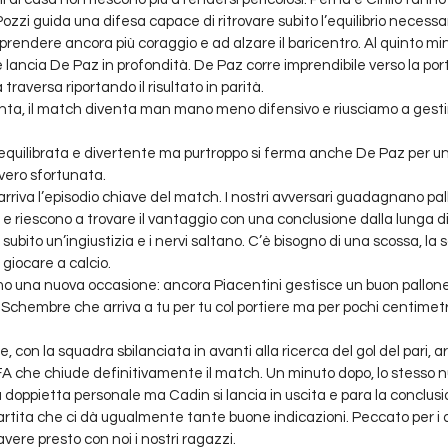
i guida una difesa capace di ritrovare subito l’equilibrio necessar
 prendere ancora più coraggio e ad alzare il baricentro. Al quinto mi
 e lancia De Paz in profondità. De Paz corre imprendibile verso la por
 traversa riportando il risultato in parità. 
spinta, il match diventa man mano meno difensivo e riusciamo a gest
 è equilibrata e divertente ma purtroppo si ferma anche De Paz per un
ero sfortunata. 
rriva l’episodio chiave del match. I nostri avversari guadagnano pa
e riescono a trovare il vantaggio con una conclusione dalla lunga dis
subito un’ingiustizia e i nervi saltano. C’è bisogno di una scossa, la
giocare a calcio. 
o una nuova occasione: ancora Piacentini gestisce un buon pallone
Schembre che arriva a tu per tu col portiere ma per pochi centimetri
, con la squadra sbilanciata in avanti alla ricerca del gol del pari, a
FA che chiude definitivamente il match. Un minuto dopo, lo stesso 
a doppietta personale ma Cadin si lancia in uscita e para la conclusio
partita che ci dà ugualmente tante buone indicazioni. Peccato per i d
avere presto con noi i nostri ragazzi.