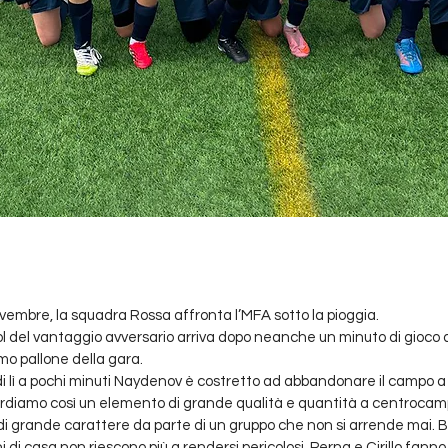
mbre, la squadra Rossa affronta l’MFA sotto la pioggia.
ol del vantaggio avversario arriva dopo neanche un minuto di gioco 
o pallone della gara. 
 lì a pochi minuti Naydenov è costretto ad abbandonare il campo a 
perdiamo così un elemento di grande qualità e quantità a centroca
a di grande carattere da parte di un gruppo che non si arrende mai. 
ni di casa non riescono più a rendersi pericolosi. Perna e Cirillo fann