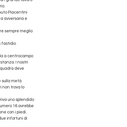
io. 
nuto Piacentini 
ta avversaria e 
ire sempre meglio 
 fastidio 
lla a centrocampo 
tanza. I nostri 
 squadra deve 
 sulla metà 
 non trova lo 
rriva uno splendido 
numero 16 avrebbe 
ne con i piedi. 
ue infortuni di 