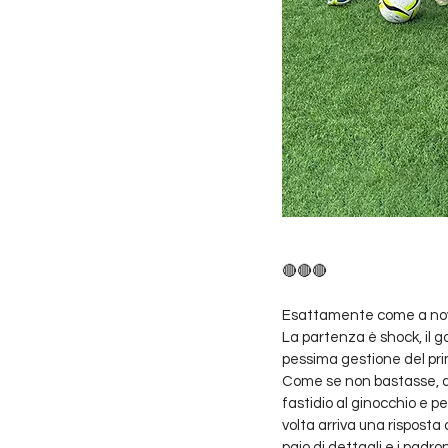
🔴🔴🔴
Esattamente come a nove
La partenza è shock, il g
pessima gestione del prim
Come se non bastasse, di
fastidio al ginocchio e 
volta arriva una rispost
paio di dettagli e i padro