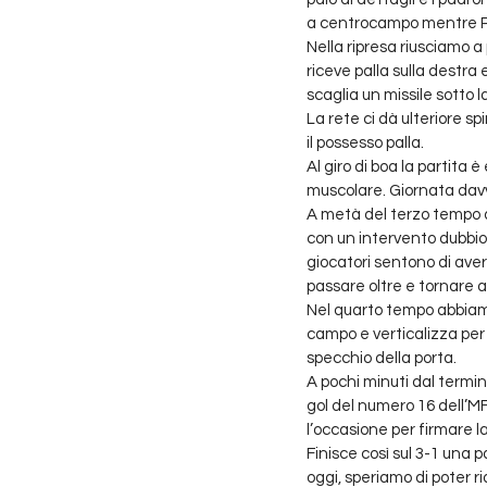
a centrocampo mentre Pozz
Nella ripresa riusciamo a
riceve palla sulla destra
scaglia un missile sotto la
La rete ci dà ulteriore 
il possesso palla. 
Al giro di boa la partita
muscolare. Giornata davv
A metà del terzo tempo a
con un intervento dubbio 
giocatori sentono di aver 
passare oltre e tornare a 
Nel quarto tempo abbiam
campo e verticalizza per 
specchio della porta. 
A pochi minuti dal termine
gol del numero 16 dell’M
l’occasione per firmare l
Finisce così sul 3-1 una 
oggi, speriamo di poter ri