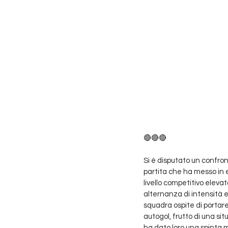
🔴🔴🔴
Si è disputato un confron
partita che ha messo in e
livello competitivo elevat
alternanza di intensità e 
squadra ospite di portare 
autogol, frutto di una si
ha dato loro una spinta m