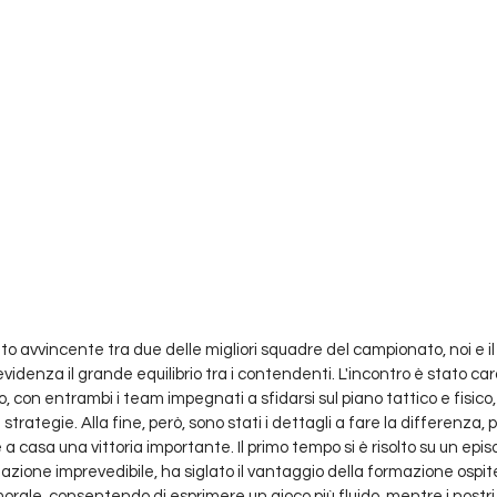
to avvincente tra due delle migliori squadre del campionato, noi e il
videnza il grande equilibrio tra i contendenti. L'incontro è stato ca
o, con entrambi i team impegnati a sfidarsi sul piano tattico e fisico
strategie. Alla fine, però, sono stati i dettagli a fare la differenza,
a casa una vittoria importante. Il primo tempo si è risolto su un epis
tuazione imprevedibile, ha siglato il vantaggio della formazione ospit
orale, consentendo di esprimere un gioco più fluido, mentre i nostr