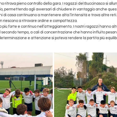
no ritrova pieno controllo della gara. I ragazzi del Buccinasco si allu
, permettendo agli avversari di chiudere in vantaggio anche quest
i di casa continuano a mantenere alta l’intensità e trova altre reti. 
n riescono a ritrovare ordine e compattezza.
to più forte e continuo nell’atteggiamento. I nostri ragazzi hanno al
 secondo tempo, a cali di concentrazione che hanno influito pesa
determinazione e attenzione si poteva rendere la partita più equilib