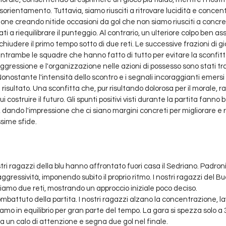
orientamento. Tuttavia, siamo riusciti a ritrovare lucidità e concen
ne creando nitide occasioni da gol che non siamo riusciti a concretiz
i a riequilibrare il punteggio. Al contrario, un ulteriore colpo ben as
chiudere il primo tempo sotto di due reti. Le successive frazioni di g
ntrambe le squadre che hanno fatto di tutto per evitare la sconfitta.
riaggressione e l'organizzazione nelle azioni di possesso sono stati tra 
 Nonostante l'intensità dello scontro e i segnali incoraggianti emersi
 il risultato. Una sconfitta che, pur risultando dolorosa per il morale, 
ostruire il futuro. Gli spunti positivi visti durante la partita fanno b
 dando l'impressione che ci siano margini concreti per migliorare e
ossime sfide.
stri ragazzi della blu hanno affrontato fuori casa il Sedriano. Padron
ggressività, imponendo subito il proprio ritmo. I nostri ragazzi del B
biamo due reti, mostrando un approccio iniziale poco deciso.
mbattuto della partita. I nostri ragazzi alzano la concentrazione, l
mo in equilibrio per gran parte del tempo. La gara si spezza solo a 3 
a un calo di attenzione e segna due gol nel finale.