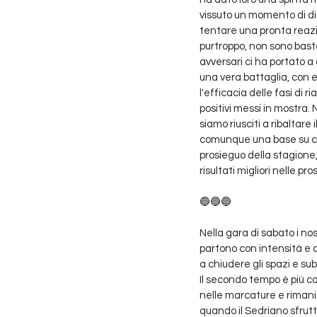
vissuto un momento di dis
tentare una pronta reazio
purtroppo, non sono bastat
avversari ci ha portato a 
una vera battaglia, con e
l'efficacia delle fasi di 
positivi messi in mostra.
siamo riusciti a ribaltare
comunque una base su cui c
prosieguo della stagione,
risultati migliori nelle pr
🔵🔵🔵
Nella gara di sabato i no
partono con intensità e a
a chiudere gli spazi e su
Il secondo tempo è più co
nelle marcature e rimania
quando il Sedriano sfrutt