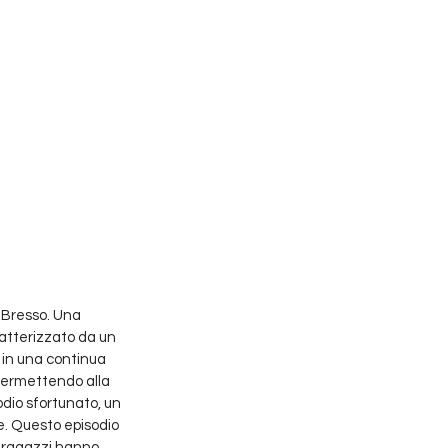
 Bresso. Una 
ratterizzato da un 
, in una continua 
 permettendo alla 
odio sfortunato, un 
e. Questo episodio 
i ragazzi hanno 