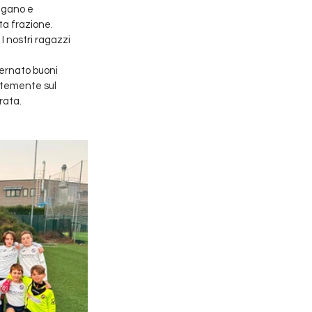
ngano e 
a frazione. 
I nostri ragazzi 
ternato buoni 
ntemente sul 
rata.