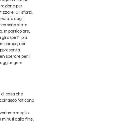
trazione per 
zare. Gli sforzi, 
sestato dagli 
ioco sono state 
 In particolare, 
gli aspetti più 
 in campo, non 
rappresenta 
en sperare per il 
 raggiungere 
i di casa che 
uccinasco faticano 
avoriamo meglio 
minuti dalla fine, 