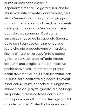
punto di vista sono cresciuti 
esponenzialmente. La gara di ieri, che ha 
chiuso definitivamente il campionato, ne è 
stata l'ennesima riprova, con un gruppo 
maturo che ha gestito al meglio i momenti 
della partita, quando c'era da soffrire e 
quando da azzannare. Così come 
successo in casa della capolista Seguro, 
dove con il pari abbiamo rimandato la 
festa che già pregustavano prima della 
fischio d'inizio. Un gruppo forte e coeso 
guidato dal Capitano Raffaele Vacca 
leader in una stagione che ammetteva 
poche sbavature. Pensate che proprio i 
nostri avversari di ieri, il Real Trezzano, con 
36 punti sarà costretto a giocare il playout 
e noi, con 43 punti, per solo due lunghezze 
siamo fuori dai playoff. Questo la dice lunga 
su quanto la classica fosse corta e dà 
ancor più valore all'annata dei ragazzi. Dal 
grande lavoro di Mister De Luise e il suo 