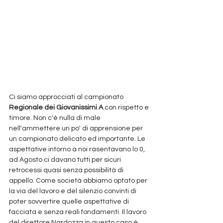
Ci siamo approcciati al campionato
Regionale dei Giovanissimi A 
con rispetto e 
timore. Non c'è nulla di male 
nell'ammettere un po' di apprensione per 
un campionato delicato ed importante. Le 
aspettative intorno a noi rasentavano lo 0, 
ad Agosto ci davano tutti per sicuri 
retrocessi quasi senza possibilità di 
appello. Come società abbiamo optato per 
la via del lavoro e del silenzio convinti di 
poter sovvertire quelle aspettative di 
facciata e senza reali fondamenti. Il lavoro 
del direttore Nardozza in questo caso è 