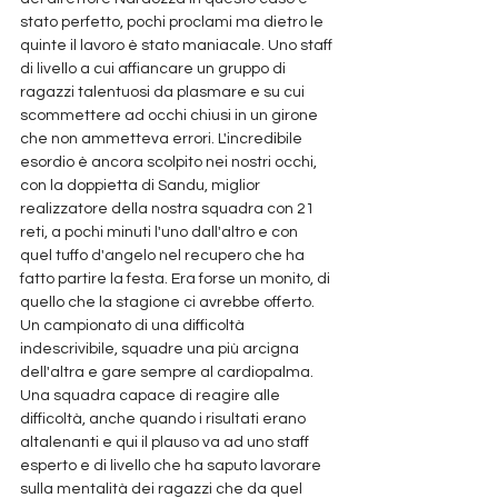
stato perfetto, pochi proclami ma dietro le 
quinte il lavoro è stato maniacale. Uno staff 
di livello a cui affiancare un gruppo di 
ragazzi talentuosi da plasmare e su cui 
scommettere ad occhi chiusi in un girone 
che non ammetteva errori. L'incredibile 
esordio è ancora scolpito nei nostri occhi, 
con la doppietta di Sandu, miglior 
realizzatore della nostra squadra con 21 
reti, a pochi minuti l'uno dall'altro e con 
quel tuffo d'angelo nel recupero che ha 
fatto partire la festa. Era forse un monito, di 
quello che la stagione ci avrebbe offerto. 
Un campionato di una difficoltà 
indescrivibile, squadre una più arcigna 
dell'altra e gare sempre al cardiopalma. 
Una squadra capace di reagire alle 
difficoltà, anche quando i risultati erano 
altalenanti e qui il plauso va ad uno staff 
esperto e di livello che ha saputo lavorare 
sulla mentalità dei ragazzi che da quel 