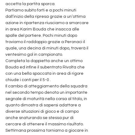
accetta la partita sporca. 
Partiamo subito forti e a pochi minuti 
dall’inizio della ripresa grazie a un’ottima 
azione in ripartenza riusciamo a smarcare 
in area Karim Bouda che insacca alle 
spalle del portiere. Pochi minuti dopo 
troviamo il raddoppio grazie a Peronaci il 
quale, una decina di minuti dopo, troverà il 
ventesimo gol in campionato.
Completa la doppietta anche un ottimo 
Bouda ed infine il subentrato Rivolta che 
con una bella spaccata in area di rigore 
chiude i conti per il 5-0 .
Il cambio di atteggiamento della squadra 
nel secondo tempo denota un importante 
segnale di maturità nella corsa al titolo, in 
quanto dimostra di sapersi adattare a 
diverse situazioni di gioco e di campo 
anche snaturando se stessa pur di 
cercare di ottenere il massimo risultato.
Settimana prossima torniamo a giocare in 