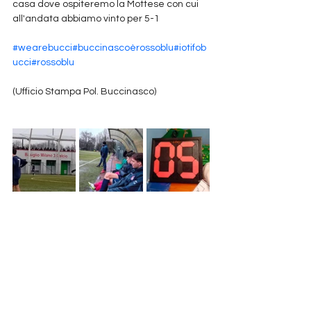
casa dove ospiteremo la Mottese con cui 
all'andata abbiamo vinto per 5-1
#wearebucci
#buccinascoèrossoblu
#iotifob
ucci
#rossoblu
(Ufficio Stampa Pol. Buccinasco)
News