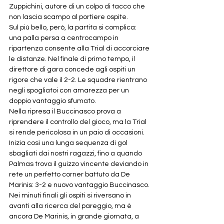
Zuppichini, autore di un colpo di tacco che 
non lascia scampo al portiere ospite.
Sul più bello, però, la partita si complica: 
una palla persa a centrocampo in 
ripartenza consente alla Trial di accorciare 
le distanze. Nel finale di primo tempo, il 
direttore di gara concede agli ospiti un 
rigore che vale il 2-2. Le squadre rientrano 
negli spogliatoi con amarezza per un 
doppio vantaggio sfumato.
Nella ripresa il Buccinasco prova a 
riprendere il controllo del gioco, ma la Trial 
si rende pericolosa in un paio di occasioni. 
Inizia così una lunga sequenza di gol 
sbagliati dai nostri ragazzi, fino a quando 
Palmas trova il guizzo vincente deviando in 
rete un perfetto corner battuto da De 
Marinis: 3-2 e nuovo vantaggio Buccinasco.
Nei minuti finali gli ospiti si riversano in 
avanti alla ricerca del pareggio, ma è 
ancora De Marinis, in grande giornata, a 