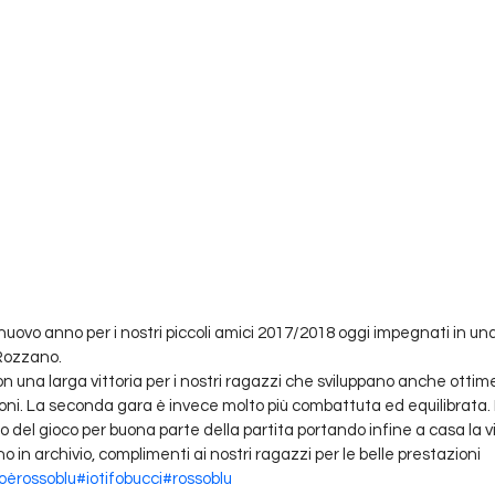
uovo anno per i nostri piccoli amici 2017/2018 oggi impegnati in una
Rozzano.
 una larga vittoria per i nostri ragazzi che sviluppano anche ottime
ioni. La seconda gara è invece molto più combattuta ed equilibrata. I
no del gioco per buona parte della partita portando infine a casa la vi
 in archivio, complimenti ai nostri ragazzi per le belle prestazioni
oèrossoblu
#iotifobucci
#rossoblu