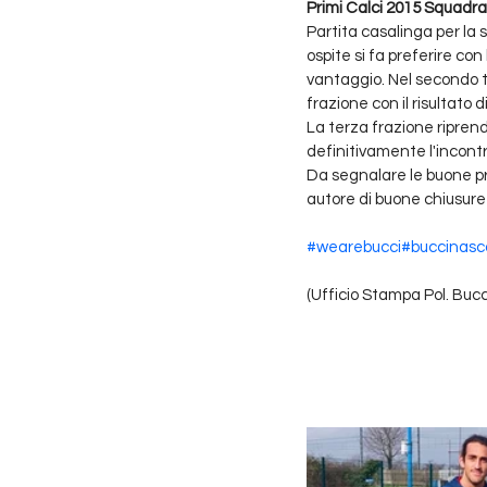
Primi Calci 2015 Squadra
Partita casalinga per la 
ospite si fa preferire c
vantaggio. Nel secondo t
frazione con il risultato di
La terza frazione riprend
definitivamente l'incontr
Da segnalare le buone pro
autore di buone chiusure
#wearebucci
#buccinasc
(Ufficio Stampa Pol. Buc