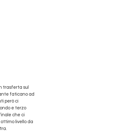
 trasferta sul 
ante faticano ad 
i però ci 
condo e terzo 
inale che ci 
ottimo livello da 
tra.