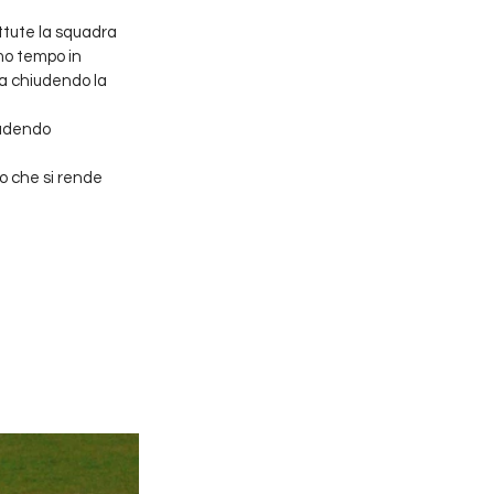
ttute la squadra 
mo tempo in 
a chiudendo la 
iudendo 
o che si rende 