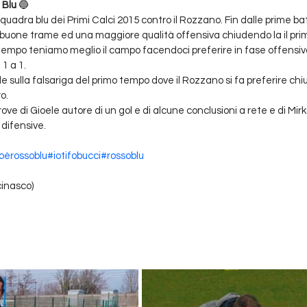
 Blu
 🔵
squadra blu dei Primi Calci 2015 contro il Rozzano. Fin dalle prime ba
on buone trame ed una maggiore qualità offensiva chiudendo la il pri
empo teniamo meglio il campo facendoci preferire in fase offensiv
 1 a 1.
e sulla falsariga del primo tempo dove il Rozzano si fa preferire ch
o.
ve di Gioele autore di un gol e di alcune conclusioni a rete e di Mirk
 difensive.
oèrossoblu
#iotifobucci
#rossoblu
cinasco)