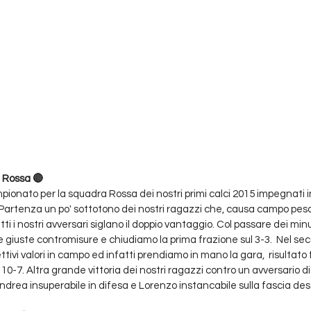
 Rossa 🔴
onato per la squadra Rossa dei nostri primi calci 2015 impegnati in
Partenza un po' sottotono dei nostri ragazzi che, causa campo pes
tti i nostri avversari siglano il doppio vantaggio. Col passare dei minut
 giuste contromisure e chiudiamo la prima frazione sul 3-3.  Nel se
ivi valori in campo ed infatti prendiamo in mano la gara,  risultato f
 10-7. Altra grande vittoria dei nostri ragazzi contro un avversario di 
Andrea insuperabile in difesa e Lorenzo instancabile sulla fascia des