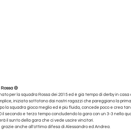
 Rossa 
🔴
ato per la squadra Rossa dei 2015 ed è già tempo di derby in casa
lice, iniziata sottotono dai nostri ragazzi che pareggiano la prima
o la squadra gioca meglio ed è più fluida, concede poco e crea tant
0 il secondo e terzo tempo concludendo la gara con un 3-3 nella qua
à il sunto della gara che ci vede uscire vincitori.
ia grazie anche all'ottima difesa di Alessandro ed Andrea. 