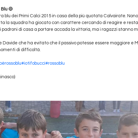
 Blu
 🔵
a blu dei Primi Calci 2015 in casa della più quotata Calvairate. Non
ita la squadra ha giocato con carattere cercando di reagire e restare
i padroni di casa a portare accada la vittoria, ma i ragazzi stanno 
e Davide che ha evitato che il passivo potesse essere maggiore e M
menti di difficoltà.
oèrossoblu
#iotifobucci
#rossoblu
cinasco)