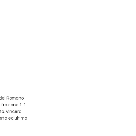
 del Romano 
 frazione 1-1.
o. Vincerà 
rta ed ultima 