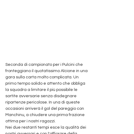
Seconda di campionato per i Pulcini che 
fronteggiano il quotatissimo Alcione in una 
gara sulla carta molto complicata. Un 
primo tempo solido e attento che obbliga 
la squadra a limitare il più possibile le 
sortite avversarie senza disdegnare 
ripartenze pericolose. In una di queste 
occasioni arriverà il gol del pareggio con 
Manchinu, a chiudere una prima frazione 
ottima per i nostri ragazzi.
Nei due restanti tempi esce la qualità dei 
nostri avversari e con l'affiorare della 