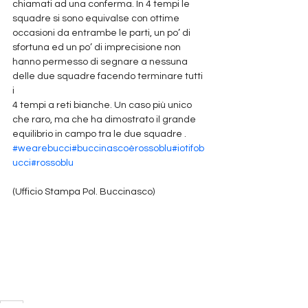
chiamati ad una conferma. In 4 tempi le 
squadre si sono equivalse con ottime 
occasioni da entrambe le parti, un po’ di 
sfortuna ed un po’ di imprecisione non 
hanno permesso di segnare a nessuna 
delle due squadre facendo terminare tutti 
i 
4 tempi a reti bianche. Un caso più unico 
che raro, ma che ha dimostrato il grande 
equilibrio in campo tra le due squadre .
#wearebucci
#buccinascoèrossoblu
#iotifob
ucci
#rossoblu
(Ufficio Stampa Pol. Buccinasco)
2014