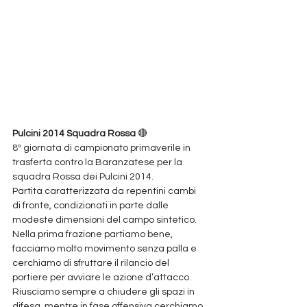
Pulcini 2014 Squadra Rossa 
🔴
8ª giornata di campionato primaverile in 
trasferta contro la Baranzatese per la 
squadra Rossa dei Pulcini 2014.
Partita caratterizzata da repentini cambi 
di fronte, condizionati in parte dalle 
modeste dimensioni del campo sintetico.
Nella prima frazione partiamo bene, 
facciamo molto movimento senza palla e 
cerchiamo di sfruttare il rilancio del 
portiere per avviare le azione d’attacco. 
Riusciamo sempre a chiudere gli spazi in 
difesa, mentre in fase offensiva cerchiamo 