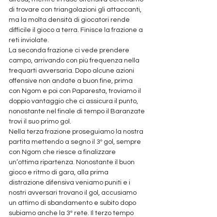
di trovare con triangolazioni gli attaccanti, 
ma la molta densità di giocatori rende 
difficile il gioco a terra. Finisce la frazione a 
reti inviolate.
La seconda frazione ci vede prendere 
campo, arrivando con più frequenza nella 
trequarti avversaria. Dopo alcune azioni 
offensive non andate a buon fine, prima 
con Ngom e poi con Paparesta, troviamo il 
doppio vantaggio che ci assicura il punto, 
nonostante nel finale di tempo il Baranzate 
trovi il suo primo gol.
Nella terza frazione proseguiamo la nostra 
partita mettendo a segno il 3º gol, sempre 
con Ngom che riesce a finalizzare 
un’ottima ripartenza. Nonostante il buon 
gioco e ritmo di gara, alla prima 
distrazione difensiva veniamo puniti e i 
nostri avversari trovano il gol, accusiamo 
un attimo di sbandamento e subito dopo 
subiamo anche la 3ª rete. Il terzo tempo 