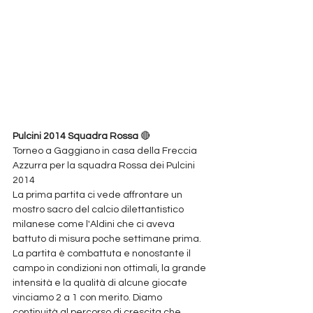
Pulcini 2014 Squadra Rossa 
🔴
Torneo a Gaggiano in casa della Freccia 
Azzurra per la squadra Rossa dei Pulcini 
2014
La prima partita ci vede affrontare un 
mostro sacro del calcio dilettantistico 
milanese come l'Aldini che ci aveva 
battuto di misura poche settimane prima. 
La partita è combattuta e nonostante il 
campo in condizioni non ottimali, la grande 
intensità e la qualità di alcune giocate 
vinciamo 2 a 1 con merito. Diamo 
continuità al percorso di crescita che 