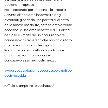
abbiano intrapreso.
Nella seconda partita contro la Freccia 
Azzurra ci facciamo innervosire dagli 
avversari giocando una partita al di sotto 
delle nostre possibilità, sprechiamo diverse 
occasioni e usciamo sconfitti 3 a 1. Partita 
nervosa e viziata da un goal irregolare 
concesso agli avversari che non ha aiutato 
a tenere saldi i nervi dei ragazzi.
Portiamo a casa la vittoria con Aldini e 
andiamo avanti con fiducia e 
consapevolezza nei nostri mezzi.
.
#wearebucci
#buccinascoèrossoblu
#iotifob
ucci
#rossoblu
(Ufficio Stampa Pol. Buccinasco)