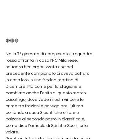
🔴🔴🔴
Nella 7ª giornata di campionato la squadra 
rossa affronta in casa l’FC Milanese, 
squadra ben organizzata che nel 
precedente campionato ci aveva battuto 
in casa loro in una fredda mattina di 
Dicembre. Ma come per la stagione è 
cambiato anche l’esito di questo match 
casalingo, dove vede i nostri vincere le 
prime tra frazioni e pareggiare l’ultima 
portando a casa 3 punti che ci fanno 
balzare al secondo posto in classifica e, 
come dice l’articolo di Sprint e Sport, ci fa 
volare.
Partita in tutte le frazioni sempre di nostra 