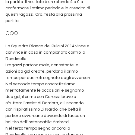
la partita. Il risultato è un rotondo 4 a 0 a 
confermare l'ottimo periodo e la crescita di 
questi ragazzi. Ora, testa alla prossima 
partita!
⚪⚪⚪️
La Squadra Bianca dei Pulcini 2014 vince e 
convince in casa in campionato contro la 
Rondinella.
I ragazzi partono male, nonostante le 
azioni da gol create, perdono il primo 
tempo per due reti segnate dagli avversari.
Nel secondo tempo concretizziamo 
meritatamente le occasioni e segnamo 
due gol, il primo con Carossi, bravo a 
sfruttare l'assist di Dambra, e il secondo 
con l'ispiratissimo Di Nardo, che beffa il 
portiere avversario deviando di tacco un 
bel tiro dell'instancabile Ambredi.
Nel terzo tempo segna ancora la 
Rondinella, ma i ragazzi non ci stanno e 