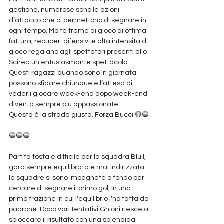
gestione, numerose sono le azioni 
d’attacco che ci permettono di segnare in 
ogni tempo. Molte trame di gioco di ottima 
fattura, recuperi difensivi e alta intensità di 
gioco regalano agli spettatori presenti allo 
Scirea un entusiasmante spettacolo.
Questi ragazzi quando sono in giornata 
possono sfidare chiunque e l’attesa di 
vederli giocare week-end dopo week-end 
diventa sempre più appassionate.
Questa è la strada giusta. Forza Bucci 🔴🔵
🔵🔵🔵
Partita tosta e difficile per la squadra Blu l, 
gara sempre equilibrata e mai indirizzata.
le squadre si sono impegnate a fondo per 
cercare di segnare il primo gol, in una 
prima frazione in cui l'equilibrio l'ha fatta da 
padrone. Dopo vari tentativi Ghioni riesce a 
sbloccare il risultato con una splendida 