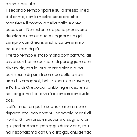
azione insistita.
Il secondo tempo riparte sulla stessa linea 
del primo, con la nostra squadra che 
mantiene il controllo della palla e crea 
occasioni. Nonostante la poca precisione, 
riusciamo comunque a segnare un gol 
sempre con Ghioni, anche se avremmo 
potuto fare di più.
Il terzo tempo è stato molto combattuto, gli 
avversari hanno cercato di pareggiare con 
diversi tiri, ma la loro imprecisione ci ha 
permesso di punirli con due belle azioni 
una di Romagnoli, bel tiro sotto la traversa, 
e l'altra di Greco con dribbling e rasoterra 
nell'angolino. La terza frazione si conclude 
così.
Nell'ultimo tempo le squadre non si sono 
risparmiate, con continui capovolgimenti di 
fronte. Gli avversari riescono a segnare un 
gol, portandosi al pareggio di frazione, ma 
noi rispondiamo con un altro gol, chiudendo 