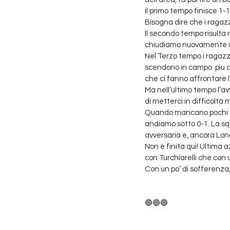
il primo tempo finisce 1-1
Bisogna dire che i ragazzi
Il secondo tempo risulta m
chiudiamo nuovamente u
Nel Terzo tempo i ragazz
scendono in campo  piu ca
che ci fanno affrontare l’
Ma nell’ultimo tempo l’a
di metterci in difficoltà 
Quando mancano pochi min
andiamo sotto 0-1. La s
avversaria e, ancora Long
Non è finita qui! Ultima a
con Turchiarelli che con 
Con un po’ di sofferenza,
🔵🔵🔵