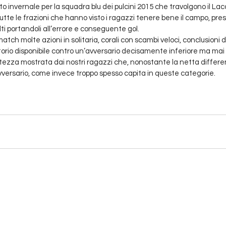
 invernale per la squadra blu dei pulcini 2015 che travolgono il Lacc
tutte le frazioni che hanno visto i ragazzi tenere bene il campo, pres
ti portandoli all’errore e conseguente gol.
tch molte azioni in solitaria, corali con scambi veloci, conclusioni d
rtorio disponibile contro un’avversario decisamente inferiore ma ma
ttezza mostrata dai nostri ragazzi che, nonostante la netta differ
avversario, come invece troppo spesso capita in queste categorie.