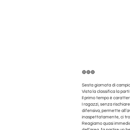
🔴🔴🔴
Sesta giornata di campion
Vista la classifica la par
Il primo tempo è caratter
I ragazzi, senza rischiar
difensiva, permette all’av
inaspettatamente, ci tro
Reagiamo quasi immediat
dell’area, fa partire un 