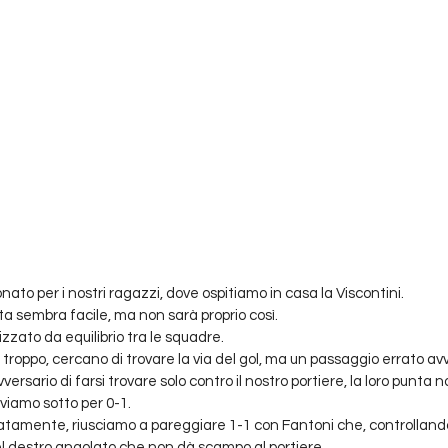
ato per i nostri ragazzi, dove ospitiamo in casa la Viscontini.
tita sembra facile, ma non sarà proprio così.
izzato da equilibrio tra le squadre.
e troppo, cercano di trovare la via del gol, ma un passaggio errato av
versario di farsi trovare solo contro il nostro portiere, la loro punta n
viamo sotto per 0-1.
amente, riusciamo a pareggiare 1-1 con Fantoni che, controllando 
bel destro angolato che non dà scampo al portiere.