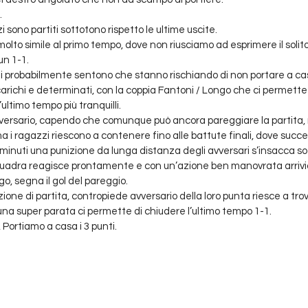
.
 sono partiti sottotono rispetto le ultime uscite.
olto simile al primo tempo, dove non riusciamo ad esprimere il solito 
n 1-1.
i probabilmente sentono che stanno rischiando di non portare a casa
richi e determinati, con la coppia Fantoni / Longo che ci permette d
ultimo tempo più tranquilli.
vversario, capendo che comunque può ancora pareggiare la partita, 
ma i ragazzi riescono a contenere fino alle battute finali, dove succed
uti una punizione da lunga distanza degli avversari s’insacca sott
quadra reagisce prontamente e con un’azione ben manovrata arrivi
o, segna il gol del pareggio.
zione di partita, contropiede avversario della loro punta riesce a trova
una super parata ci permette di chiudere l’ultimo tempo 1-1.
 Portiamo a casa i 3 punti.