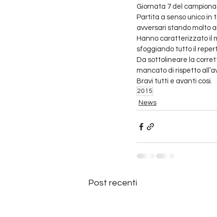
Giornata 7 del campionato
Partita a senso unico in 
avversari stando molto al
Hanno caratterizzato il ma
sfoggiando tutto il repe
Da sottolineare la corre
mancato di rispetto all’
Bravi tutti e avanti cosi.
2015
News
Post recenti