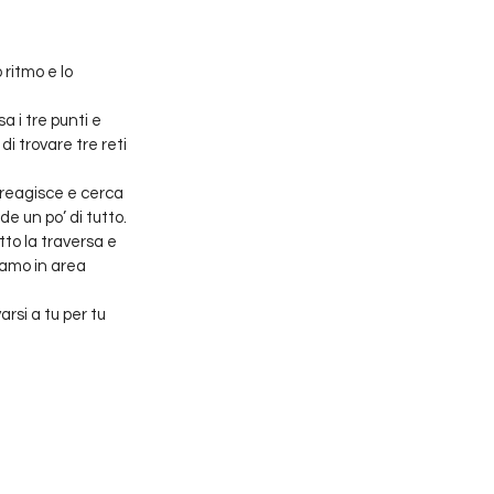
ritmo e lo 
 i tre punti e 
i trovare tre reti 
reagisce e cerca 
e un po’ di tutto. 
o la traversa e 
amo in area 
rsi a tu per tu 