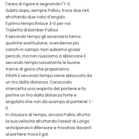
l’area di rigore e segnando l’1-0.
Subito dopo, sempre Fallou, trova due reti 
sfruttando due calci d’angolo.
Il primo tempo finisce 3-0 per noi.
Tripletta di bomber Fallou!
Il secondo tempo gli avversarsi fanno 
qualche sostituzione, scendenso più 
carichi in campo. Non subiamo grossi 
pericoli, ma non riusciamo a sbloccare il 
secondo tempo nonostante le buone 
trame di gioco che proponiamo.
Infatti il secondo tempo viene sbloccato da 
un tiro dalla distanza. Caracciolo 
intercetta una respinta del portiere e fa 
partire un tiro dalla distanza forte e 
angolato che non dà scampo al portiere! 1-
0.
In chiusura di tempo, ancora Fallou sfrutta 
la sua velocità sfruttando l'assist di Longo 
anticipando il difensore e trovatosi davanti 
al portiere trova il gol.