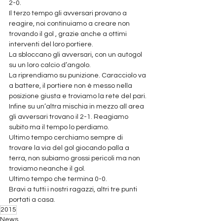
2-0.
Il terzo tempo gli avversari provano a 
reagire, noi continuiamo a creare non 
trovando il gol , grazie anche a ottimi 
interventi del loro portiere.
La sbloccano gli avversari, con un autogol  
su un loro calcio d’angolo.
La riprendiamo su punizione. Caracciolo va 
a battere, il portiere non è messo nella 
posizione giusta e troviamo la rete del pari.
Infine su un’altra mischia in mezzo all area 
gli avversari trovano il 2-1. Reagiamo 
subito ma il tempo lo perdiamo.
Ultimo tempo cerchiamo sempre di 
trovare la via del gol giocando palla a 
terra, non subiamo grossi pericoli ma non 
troviamo neanche il gol.
Ultimo tempo che termina 0-0.
Bravi a tutti i nostri ragazzi, altri tre punti 
portati a casa.
2015
News