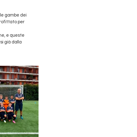
lle gambe dei 
ofittato per 
ne, e queste 
i già dalla 