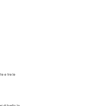
e e tre le 
i livello: la 