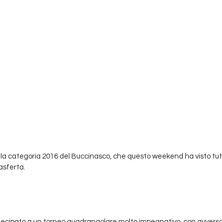
r la categoria 2016 del Buccinasco, che questo weekend ha visto tutt
asferta.
cipato a un torneo quadrangolare molto impegnativo, con avversari d