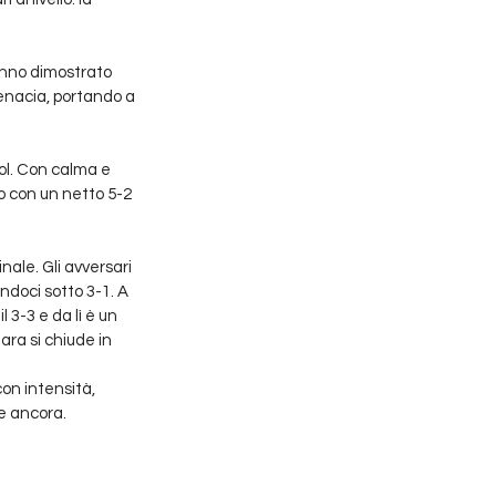
hanno dimostrato 
enacia, portando a 
ol. Con calma e 
to con un netto 5-2 
nale. Gli avversari 
doci sotto 3-1. A 
 3-3 e da lì è un 
ara si chiude in 
on intensità, 
re ancora.