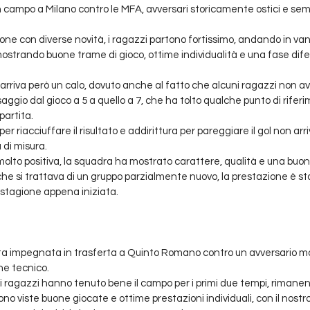
 campo a Milano contro le MFA, avversari storicamente ostici e sempr
e con diverse novità, i ragazzi partono fortissimo, andando in vant
mostrando buone trame di gioco, ottime individualità e una fase difen
o arriva però un calo, dovuto anche al fatto che alcuni ragazzi non 
aggio dal gioco a 5 a quello a 7, che ha tolto qualche punto di riferi
partita.
r riacciuffare il risultato e addirittura per pareggiare il gol non arriv
 di misura.
to positiva, la squadra ha mostrato carattere, qualità e una buona
he si trattava di un gruppo parzialmente nuovo, la prestazione è s
la stagione appena iniziata.
a impegnata in trasferta a Quinto Romano contro un avversario molt
che tecnico.
 i ragazzi hanno tenuto bene il campo per i primi due tempi, rimanend
no viste buone giocate e ottime prestazioni individuali, con il nostro