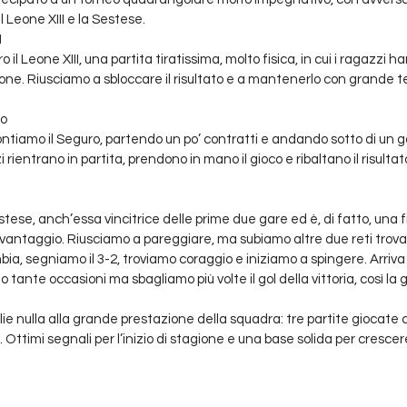
l Leone XIII e la Sestese.
I
o il Leone XIII, una partita tiratissima, molto fisica, in cui i ragazzi 
ne. Riusciamo a sbloccare il risultato e a mantenerlo con grande t
ro
ntiamo il Seguro, partendo un po’ contratti e andando sotto di un g
rientrano in partita, prendono in mano il gioco e ribaltano il risulta
tese, anch’essa vincitrice delle prime due gare ed è, di fatto, una fi
 vantaggio. Riusciamo a pareggiare, ma subiamo altre due reti trovan
ia, segniamo il 3-2, troviamo coraggio e iniziamo a spingere. Arriva il
tante occasioni ma sbagliamo più volte il gol della vittoria, così la g
e nulla alla grande prestazione della squadra: tre partite giocate c
o. Ottimi segnali per l’inizio di stagione e una base solida per cresce