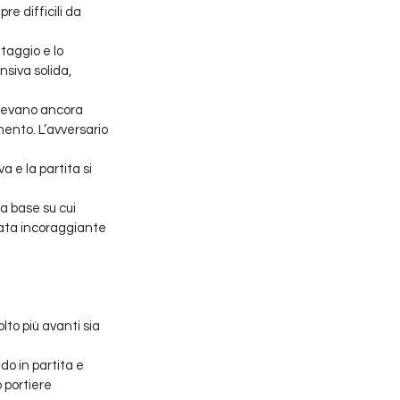
e difficili da 
aggio e lo 
siva solida, 
avevano ancora 
mento. L’avversario 
a e la partita si 
 base su cui 
tata incoraggiante 
o più avanti sia 
o in partita e 
 portiere 