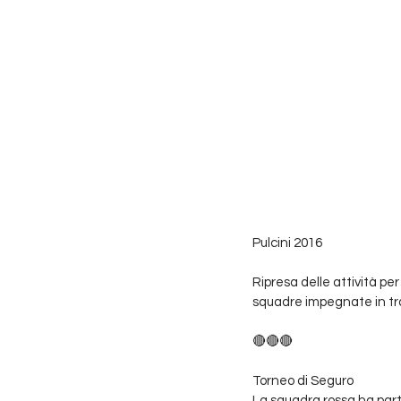
Pulcini 2016 
Ripresa delle attività pe
squadre impegnate in tr
🔴🔴🔴
Torneo di Seguro
La squadra rossa ha parte