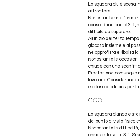
La squadra blu è scesa in
affrontare.
Nonostante una formazion
consolidano fino al 3-1, 
difficile da superare.
All’inizio del terzo temp
giocato insieme e al pass
ne approfitta e ribalta la 
Nonostante le occasioni pe
chiude con una sconfitta
Prestazione comunque mol
lavorare. Considerando c
e ci lascia fiduciosi per 
⚪⚪⚪
La squadra bianca è stat
dal punto di vista fisico 
Nonostante le difficoltà,
chiudendo sotto 3-1. Si so