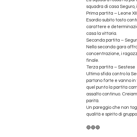
squadra di casa Seguro, i
Prima partita – Leone XII
Esordio subito tosto contr
carattere e determinazio
casa la vittoria.
Seconda partita – Segu
Nella seconda gara affro
concentrazione, i ragazzi 
finale.
Terza partita – Sestese
Ultima sfida contro la Ses
partono forte e vanno in
quel punto la partita camb
assalto continuo. Creiamo 
parità.
Un pareggio che non togli
qualità e spirito di grupp
🔵🔵🔵