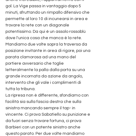
gol. La Vige passa in vantaggio dopo 5 
minuti, sfruttando un rimpallo difensivo che 
permette al loro 10 di incunearsi in area e 
trovare la rete con un diagonale 
potentissimo. Da qui è un assolo rossoblù 
dove l'unica cosa che manca è la rete. 
Mandiamo due volte sopra la traversa da 
posizione invitante in area di rigore, poi una 
parata clamorosa ad una mano del 
portiere avversario che toglie 
letteralmente la palla dalla porta su una 
grande incornata da azione da angolo, 
intervento che gli vale i complimenti di 
tutta la tribuna. 
La ripresa non è differente, sfondiamo con 
facilità sia sulla fascia destra che sulla 
sinistra mancando sempre il tap- in 
vincente. Ci prova Sabatiello su punizione e 
da fuori senza trovare fortuna, ci prova 
Barbieri con un potente sinistro anche 
questo parato. Per due volte mandiamo 