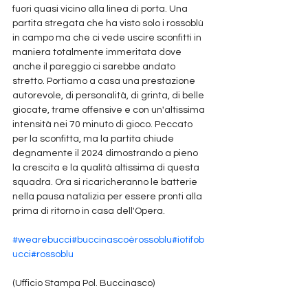
fuori quasi vicino alla linea di porta. Una 
partita stregata che ha visto solo i rossoblù 
in campo ma che ci vede uscire sconfitti in 
maniera totalmente immeritata dove 
anche il pareggio ci sarebbe andato 
stretto. Portiamo a casa una prestazione 
autorevole, di personalità, di grinta, di belle 
giocate, trame offensive e con un'altissima 
intensità nei 70 minuto di gioco. Peccato 
per la sconfitta, ma la partita chiude 
degnamente il 2024 dimostrando a pieno 
la crescita e la qualità altissima di questa 
squadra. Ora si ricaricheranno le batterie 
nella pausa natalizia per essere pronti alla 
prima di ritorno in casa dell'Opera.
#wearebucci
#buccinascoèrossoblu
#iotifob
ucci
#rossoblu
(Ufficio Stampa Pol. Buccinasco)