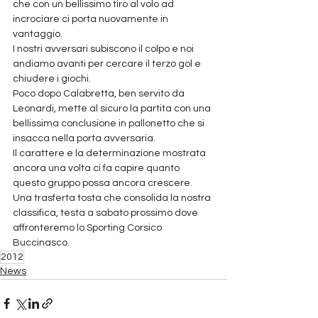
che con un bellissimo tiro al volo ad 
incrociare ci porta nuovamente in 
vantaggio.
I nostri avversari subiscono il colpo e noi 
andiamo avanti per cercare il terzo gol e 
chiudere i giochi.
Poco dopo Calabretta, ben servito da 
Leonardi, mette al sicuro la partita con una 
bellissima conclusione in pallonetto che si 
insacca nella porta avversaria.
Il carattere e la determinazione mostrata 
ancora una volta ci fa capire quanto 
questo gruppo possa ancora crescere.
Una trasferta tosta che consolida la nostra 
classifica, testa a sabato prossimo dove 
affronteremo lo Sporting Corsico 
Buccinasco.
2012
News