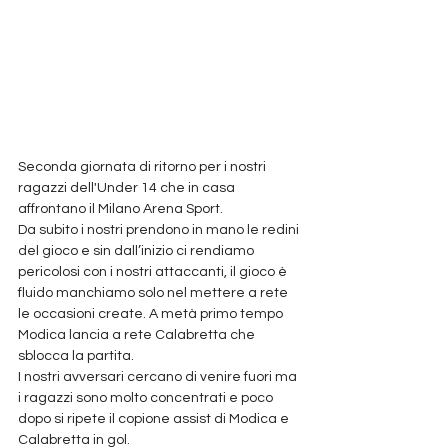
Seconda giornata di ritorno per i nostri 
ragazzi dell'Under 14 che in casa 
affrontano il Milano Arena Sport.
Da subito i nostri prendono in mano le redini 
del gioco e sin dall’inizio ci rendiamo 
pericolosi con i nostri attaccanti, il gioco è 
fluido manchiamo solo nel mettere a rete 
le occasioni create. A metà primo tempo 
Modica lancia a rete Calabretta che 
sblocca la partita.
I nostri avversari cercano di venire fuori ma 
i ragazzi sono molto concentrati e poco 
dopo si ripete il copione assist di Modica e 
Calabretta in gol.