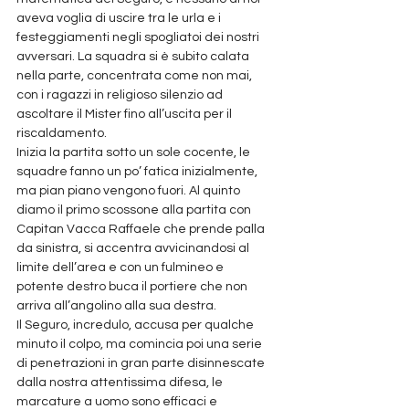
aveva voglia di uscire tra le urla e i 
festeggiamenti negli spogliatoi dei nostri 
avversari. La squadra si è subito calata 
nella parte, concentrata come non mai, 
con i ragazzi in religioso silenzio ad 
ascoltare il Mister fino all’uscita per il 
riscaldamento.
Inizia la partita sotto un sole cocente, le 
squadre fanno un po’ fatica inizialmente, 
ma pian piano vengono fuori. Al quinto 
diamo il primo scossone alla partita con 
Capitan Vacca Raffaele che prende palla 
da sinistra, si accentra avvicinandosi al 
limite dell’area e con un fulmineo e 
potente destro buca il portiere che non 
arriva all’angolino alla sua destra.
Il Seguro, incredulo, accusa per qualche 
minuto il colpo, ma comincia poi una serie 
di penetrazioni in gran parte disinnescate 
dalla nostra attentissima difesa, le 
marcature a uomo sono efficaci e 