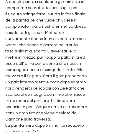
A questo punto si scaldano gli animi sia in 
campo, ma soprattutto fuori sugli spalti.
Il Seguro spinge forte in tutta la fase finale 
della partita perché vuole chiudere il 
campionato, ma la nostra ermetica difesa 
chiude tutti gli spazi. Mettiamo 
nuovamente il naso fuori al ventesimo con 
Sandu che riesce a portare palla sulla 
fascia sinistra, scarta 3 avversari e la 
mette in mezzo, purtroppo la palla sfila ed 
esce dall’ altra parte senza che nessun 
compagno riesca a spingerla in rete. Alla 
mezz'ora il Seguro sfiora il goal prendendo 
un palo interno mentre poco dopo saremo 
noi a renderci pericolosi con De Patto che 
scarica al compagno con il tiro che finisce 
tra le mani del portiere. L’ultima vera 
occasione per il Seguro arriva allo scadere 
con un gran tiro che viene deviato da 
Cannone sulla traversa.
La partita finirà dopo 5 minuti di recupero 
sul risultato di 1-1.