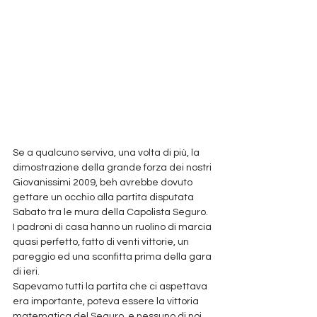
Se a qualcuno serviva, una volta di più, la 
dimostrazione della grande forza dei nostri 
Giovanissimi 2009, beh avrebbe dovuto 
gettare un occhio alla partita disputata 
Sabato tra le mura della Capolista Seguro. 
I padroni di casa hanno un ruolino di marcia 
quasi perfetto, fatto di venti vittorie, un 
pareggio ed una sconfitta prima della gara 
di ieri.
Sapevamo tutti la partita che ci aspettava 
era importante, poteva essere la vittoria 
matematica del Seguro, e nessuno di noi 