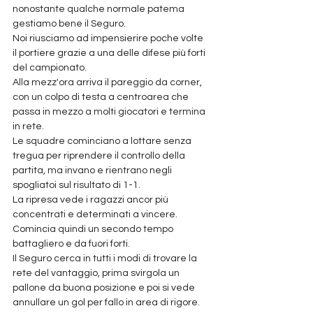
nonostante qualche normale patema 
gestiamo bene il Seguro.
Noi riusciamo ad impensierire poche volte 
il portiere grazie a una delle difese più forti 
del campionato.
Alla mezz'ora arriva il pareggio da corner, 
con un colpo di testa a centroarea che 
passa in mezzo a molti giocatori e termina 
in rete.
Le squadre cominciano a lottare senza 
tregua per riprendere il controllo della 
partita, ma invano e rientrano negli 
spogliatoi sul risultato di 1-1.
La ripresa vede i ragazzi ancor più 
concentrati e determinati a vincere. 
Comincia quindi un secondo tempo 
battagliero e da fuori forti.
Il Seguro cerca in tutti i modi di trovare la 
rete del vantaggio, prima svirgola un 
pallone da buona posizione e poi si vede 
annullare un gol per fallo in area di rigore.