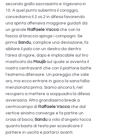
secondo giallo sacrosanto e Vigevano in 
10. A quel punto subentra il coraggio, 
concediamo il 2 vs 2 in difesa favorendo 
una spinta offensiva maggiore guidati da 
un grande 
Raffaele Vacca 
che con la 
fascia al braccio spinge i compagni. Se 
prima 
Sandu
, complice una deviazione, fa 
sibilare il palo con un destro da dentro 
l'area di rigore, dopo è implacabile sul tiro 
masticato da 
Moujib
 sul quale si avventa il 
nostro centravanti che con il piattone batte 
l'estremo difensore. Un pareggio che vale 
oro, ma ecco entrare in gioco la sana follia 
menzionata prima. Siamo ancora lì, nel 
recupero a mettere a soqquadro la difesa 
avversaria. Altro grandissimo break a 
centrocampo di 
Raffaele Vacca
 che dal 
vertice sinistro converge e fa partire un 
cross al bacio, 
Sandu 
a volo d'angelo tocca 
quanto basta di testa per scavalcare il 
portiere in uscita e portarci avanti. 