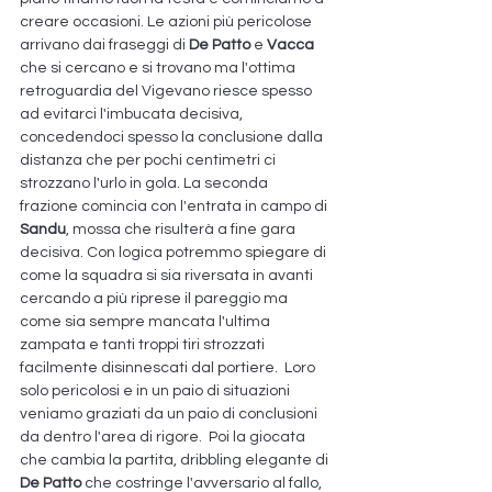
creare occasioni. Le azioni più pericolose 
arrivano dai fraseggi di 
De Patto
 e
 Vacca
che si cercano e si trovano ma l'ottima 
retroguardia del Vigevano riesce spesso 
ad evitarci l'imbucata decisiva, 
concedendoci spesso la conclusione dalla 
distanza che per pochi centimetri ci 
strozzano l'urlo in gola. La seconda 
frazione comincia con l'entrata in campo di 
Sandu
, mossa che risulterà a fine gara 
decisiva. Con logica potremmo spiegare di 
come la squadra si sia riversata in avanti 
cercando a più riprese il pareggio ma 
come sia sempre mancata l'ultima 
zampata e tanti troppi tiri strozzati 
facilmente disinnescati dal portiere.  Loro 
solo pericolosi e in un paio di situazioni 
veniamo graziati da un paio di conclusioni 
da dentro l'area di rigore.  Poi la giocata 
che cambia la partita, dribbling elegante di 
De Patto
 che costringe l'avversario al fallo, 