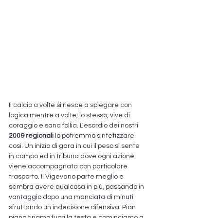
Il calcio a volte si riesce a spiegare con 
logica mentre a volte, lo stesso, vive di 
coraggio e sana follia. L'esordio dei nostri
2009 regionali
 lo potremmo sintetizzare 
così. Un inizio di gara in cui il peso si sente 
in campo ed in tribuna dove ogni azione 
viene accompagnata con particolare 
trasporto. Il Vigevano parte meglio e 
sembra avere qualcosa in più, passando in 
vantaggio dopo una manciata di minuti 
sfruttando un indecisione difensiva. Pian 
piano tiriamo fuori la testa e cominciamo a 