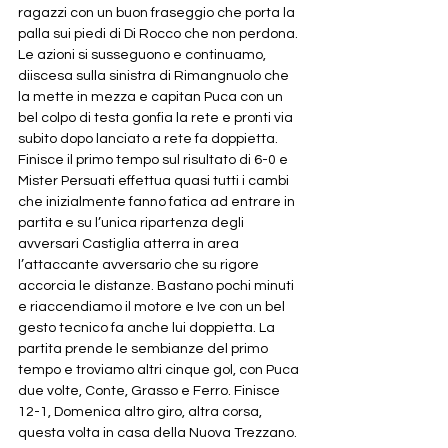
ragazzi con un buon fraseggio che porta la 
palla sui piedi di Di Rocco che non perdona. 
Le azioni si susseguono e continuamo, 
diiscesa sulla sinistra di Rimangnuolo che 
la mette in mezza e capitan Puca con un 
bel colpo di testa gonfia la rete e pronti via 
subito dopo lanciato a rete fa doppietta. 
Finisce il primo tempo sul risultato di 6-0 e 
Mister Persuati effettua quasi tutti i cambi 
che inizialmente fanno fatica ad entrare in 
partita e su l’unica ripartenza degli 
avversari Castiglia atterra in area 
l’attaccante avversario che su rigore 
accorcia le distanze. Bastano pochi minuti 
e riaccendiamo il motore e Ive con un bel 
gesto tecnico fa anche lui doppietta. La 
partita prende le sembianze del primo 
tempo e troviamo altri cinque gol, con Puca 
due volte, Conte, Grasso e Ferro. Finisce 
12-1, Domenica altro giro, altra corsa, 
questa volta in casa della Nuova Trezzano.