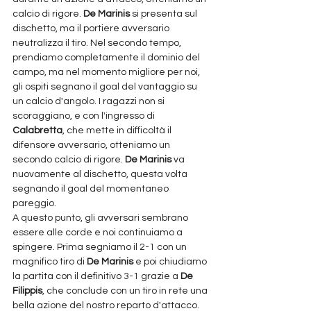
calcio di rigore. 
De Marinis
 si presenta sul 
dischetto, ma il portiere avversario 
neutralizza il tiro. Nel secondo tempo, 
prendiamo completamente il dominio del 
campo, ma nel momento migliore per noi, 
gli ospiti segnano il goal del vantaggio su 
un calcio d'angolo. I ragazzi non si 
scoraggiano, e con l'ingresso di
Calabretta
, che mette in difficoltà il 
difensore avversario, otteniamo un 
secondo calcio di rigore. 
De Marinis
 va 
nuovamente al dischetto, questa volta 
segnando il goal del momentaneo 
pareggio.
A questo punto, gli avversari sembrano 
essere alle corde e noi continuiamo a 
spingere. Prima segniamo il 2-1 con un 
magnifico tiro di 
De Marinis
 e poi chiudiamo 
la partita con il definitivo 3-1 grazie a 
De 
Filippis
, che conclude con un tiro in rete una 
bella azione del nostro reparto d'attacco. 