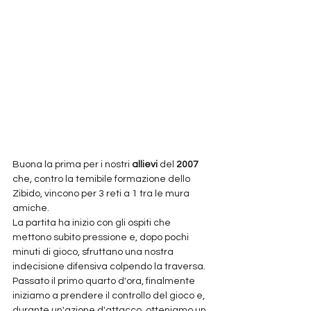
Buona la prima per i nostri 
allievi 
del
 2007
che, contro la temibile formazione dello 
Zibido, vincono per 3 reti a 1 tra le mura 
amiche.
La partita ha inizio con gli ospiti che 
mettono subito pressione e, dopo pochi 
minuti di gioco, sfruttano una nostra 
indecisione difensiva colpendo la traversa. 
Passato il primo quarto d'ora, finalmente 
iniziamo a prendere il controllo del gioco e, 
durante un'azione d'attacco, otteniamo un 