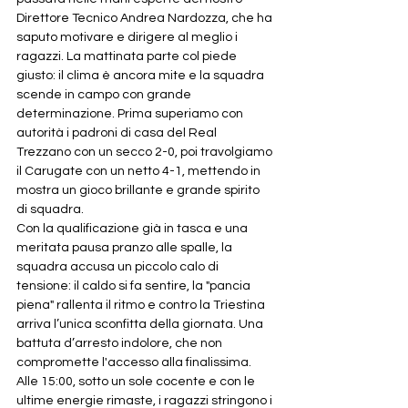
Direttore Tecnico Andrea Nardozza, che ha 
saputo motivare e dirigere al meglio i 
ragazzi. La mattinata parte col piede 
giusto: il clima è ancora mite e la squadra 
scende in campo con grande 
determinazione. Prima superiamo con 
autorità i padroni di casa del Real 
Trezzano con un secco 2-0, poi travolgiamo 
il Carugate con un netto 4-1, mettendo in 
mostra un gioco brillante e grande spirito 
di squadra.
Con la qualificazione già in tasca e una 
meritata pausa pranzo alle spalle, la 
squadra accusa un piccolo calo di 
tensione: il caldo si fa sentire, la "pancia 
piena" rallenta il ritmo e contro la Triestina 
arriva l’unica sconfitta della giornata. Una 
battuta d’arresto indolore, che non 
compromette l'accesso alla finalissima.
Alle 15:00, sotto un sole cocente e con le 
ultime energie rimaste, i ragazzi stringono i 