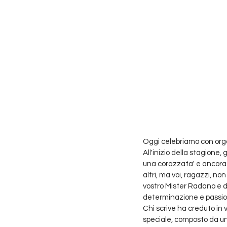
Oggi celebriamo con orgog
All'inizio della stagione,
una corazzata' e ancora:
altri, ma voi, ragazzi, no
vostro Mister Radano e d
determinazione e passione
Chi scrive ha creduto in v
speciale, composto da un