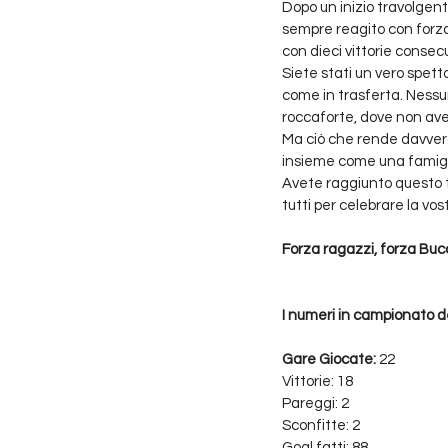
Dopo un inizio travolgent
sempre reagito con forza e
con dieci vittorie consec
Siete stati un vero spet
come in trasferta. Nessun
roccaforte, dove non av
Ma ciò che rende davvero 
insieme come una famigli
Avete raggiunto questo tra
tutti per celebrare la vo
Forza ragazzi, forza Bucc
I numeri in campionato 
Gare Giocate:
 22
Vittorie: 18
Pareggi: 2
Sconfitte: 2
Goal fatti: 88