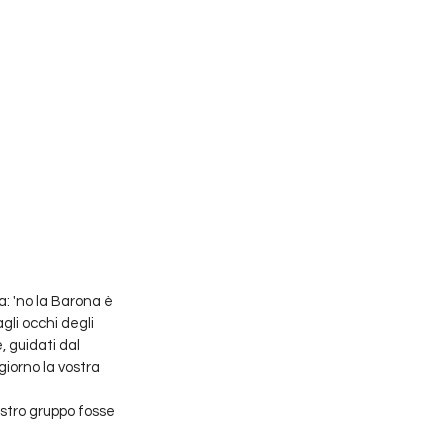
a: 'no la Barona è 
li occhi degli 
, guidati dal 
iorno la vostra 
ostro gruppo fosse 