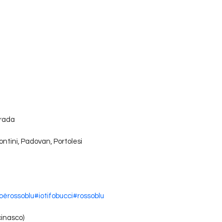
Grada
Frontini, Padovan, Portolesi
oèrossoblu
#iotifobucci
#rossoblu
cinasco)