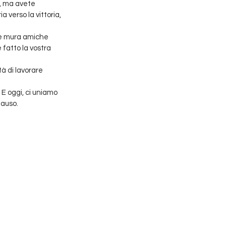
e, ma avete 
 verso la vittoria, 
le mura amiche 
fatto la vostra 
à di lavorare 
 E oggi, ci uniamo 
lauso. 