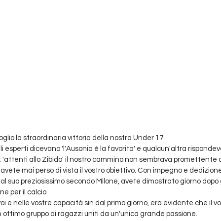
lio la straordinaria vittoria della nostra Under 17.
 gli esperti dicevano 'l'Ausonia è la favorita' e qualcun'altra rispondev
 'attenti allo Zibido' il nostro cammino non sembrava promettente ag
n avete mai perso di vista il vostro obiettivo. Con impegno e dedizione
al suo preziosissimo secondo Milone, avete dimostrato giorno dopo g
 per il calcio.
oi e nelle vostre capacità sin dal primo giorno, era evidente che il v
 ottimo gruppo di ragazzi uniti da un'unica grande passione.