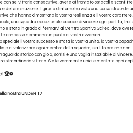
e con sei vittorie consecutive, avete affrontato ostacoli e sconfitt
 determinazione. Il girone di ritorno ha visto una corsa straordinaria
utive che hanno dimostrato la vostra resilienza e il vostro carattere.
tacolo, una squadra eccezionale capace di vincere ogni partita, tra 
o è stato in grado di fermarvi al Centro Sportivo Scirea, dove avete 
ete concesso nemmeno un punto ai vostri avversari.
speciale il vostro successo è stata la vostra unità, la vostra capacit
a e di valorizzare ogni membro della squadra, sia titolare che non.
guardo storico con gioia, sorrisi e una voglia insaziabile di vincere.
stra straordinaria vittoria. Siete veramente unici e meritate ogni app
i! 🏆⚽️
della nostra UNDER 17