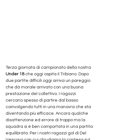
Terza giornata di campionato della nostra 
Under 18 
che oggi ospita il Tribiano. Dopo 
due partite difficili oggi arriva un pareggio 
che dà morale arrivato con una buona 
prestazione del collettivo. I ragazzi 
cercano spesso di partire dal basso 
coinvolgendo tutti in una manovra che sta 
diventando più efficace. Ancora qualche 
disattenzione ed errore di troppo ma la 
squadra si è ben comportata in una partita 
equilibrata. Per i nostri ragazzi gol di Del 
Vescovo con cui chiudiamo la contesa sul 