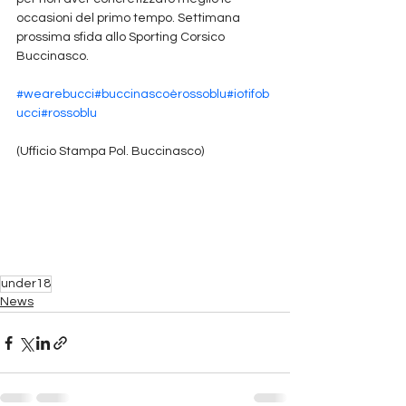
occasioni del primo tempo. Settimana 
prossima sfida allo Sporting Corsico 
Buccinasco.
#wearebucci
#buccinascoèrossoblu
#iotifob
ucci
#rossoblu
(Ufficio Stampa Pol. Buccinasco)
under18
News