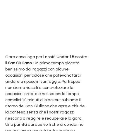
Gara casalinga per i nostri
 Under 18
 contro 
il 
San Giuliano
. Un primo tempo giocato 
benissimo dai ragazzi con alcune 
occasioni pericolose che potevano farci 
andare a riposo in vantaggio. Purtroppo 
non siamo riusciti a concretizzare le 
occasioni create e nel secondo tempo, 
complici 10 minuti di blackout subiamo il 
ritorno del San Giuliano che apre e chiude 
la contesa senza che i nostri ragazzi 
riescano a reagire e recuperare la gara. 
Una partita dai due volti che ci condanna 
per non aver concretizzato meglio le 