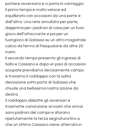
portiere avversario e ci porta in vantaggio.
Il primo tempo è molto veloce ed 
equilibrato con occasioni da una parte e 
dall’altra. Una rete annullata per parte, 
dapprima per i padroni di casa per un fuori 
gioco dell’attaccante e poi per un 
fuorigioco di Galasso su un altro magistrale 
calcio da fermo di Pasqualone da oltre 20 
metri.
Il secondo tempo presenta gli ingressi di 
Sollo e Cassano e dopo un paio di occasioni 
sciupate prendiamo decisamente campo 
e troviamo il raddoppio con la solita 
deviazione sotto porta di Galasso che 
chiude una bellissima nostra azione da 
destra.
Il raddoppio abbatte gli avversari e 
trasmette convinzione ai nostri che ormai 
sono padroni del campo e sfiorano 
ripetutamente la terza segnatura fino a 
che un ottimo Cassano viene atterrato in 