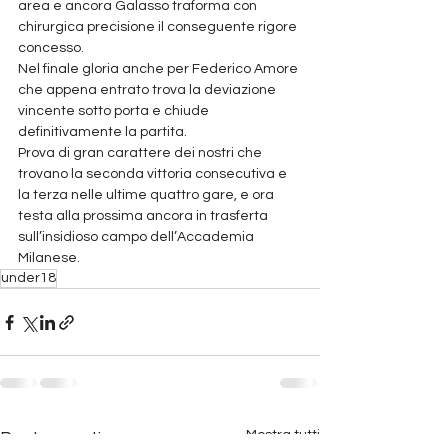
area e ancora Galasso traforma con 
chirurgica precisione il conseguente rigore 
concesso.
Nel finale gloria anche per Federico Amore 
che appena entrato trova la deviazione 
vincente sotto porta e chiude 
definitivamente la partita.
Prova di gran carattere dei nostri che 
trovano la seconda vittoria consecutiva e 
la terza nelle ultime quattro gare, e ora 
testa alla prossima ancora in trasferta 
sull’insidioso campo dell’Accademia 
Milanese.
under18
Mostra tutti
Post recenti