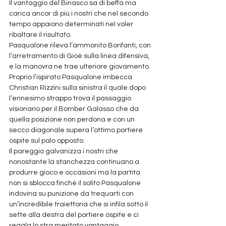
Il vantaggio del Binasco sa di beffa ma 
carica ancor di più i nostri che nel secondo 
tempo appaiono determinati nel voler 
ribaltare il risultato. 
Pasqualone rileva l’ammonito Bonfanti, con 
l’arretramento di Gioè sulla linea difensiva, 
e la manovra ne trae ulteriore giovamento. 
Proprio l’ispirato Pasqualone imbecca 
Christian Rizzini sulla sinistra il quale dopo 
l’ennesimo strappo trova il passaggio 
visionario per il Bomber Galasso che da 
quella posizione non perdona e con un 
secco diagonale supera l’ottimo portiere 
ospite sul palo opposto.
Il pareggio galvanizza i nostri che 
nonostante la stanchezza continuano a 
produrre gioco e occasioni ma la partita 
non si sblocca finchè il solito Pasqualone 
indovina su punizione da trequarti con 
un’incredibile traiettoria che si infila sotto il 
sette alla destra del portiere ospite e ci 
regala lo stra meritato vantaggio. 