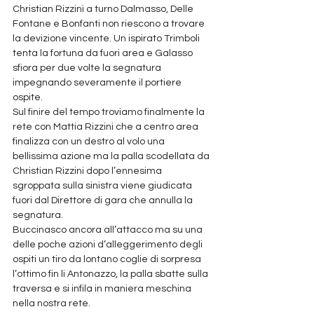
Christian Rizzini a turno Dalmasso, Delle 
Fontane e Bonfanti non riescono a trovare 
la devizione vincente. Un ispirato Trimboli 
tenta la fortuna da fuori area e Galasso 
sfiora per due volte la segnatura 
impegnando severamente il portiere 
ospite. 
Sul finire del tempo troviamo finalmente la 
rete con Mattia Rizzini che a centro area 
finalizza con un destro al volo una 
bellissima azione ma la palla scodellata da 
Christian Rizzini dopo l’ennesima 
sgroppata sulla sinistra viene giudicata 
fuori dal Direttore di gara che annulla la 
segnatura.
Buccinasco ancora all’attacco ma su una 
delle poche azioni d’alleggerimento degli 
ospiti un tiro da lontano coglie di sorpresa 
l’ottimo fin li Antonazzo, la palla sbatte sulla 
traversa e si infila in maniera meschina 
nella nostra rete.