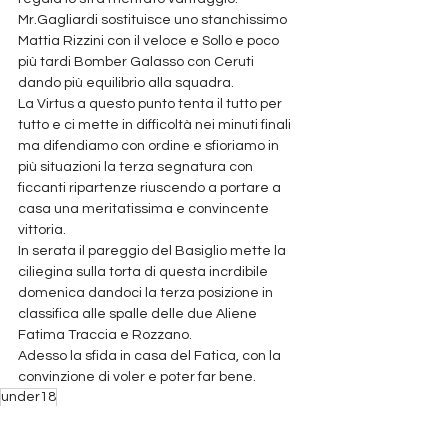
Mr.Gagliardi sostituisce uno stanchissimo 
Mattia Rizzini con il veloce e Sollo e poco 
più tardi Bomber Galasso con Ceruti 
dando più equilibrio alla squadra.
La Virtus a questo punto tenta il tutto per 
tutto e ci mette in difficoltà nei minuti finali 
ma difendiamo con ordine e sfioriamo in 
più situazioni la terza segnatura con 
ficcanti ripartenze riuscendo a portare a 
casa una meritatissima e convincente 
vittoria.
In serata il pareggio del Basiglio mette la 
ciliegina sulla torta di questa incrdibile 
domenica dandoci la terza posizione in 
classifica alle spalle delle due Aliene 
Fatima Traccia e Rozzano.
Adesso la sfida in casa del Fatica, con la 
convinzione di voler e poter far bene.
under18
News