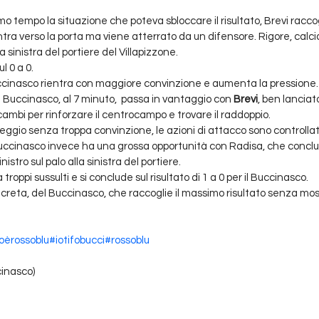
imo tempo la situazione che poteva sbloccare il risultato, Brevi raccogl
ntra verso la porta ma viene atterrato da un difensore. Rigore, calcia
sinistra del portiere del Villapizzone. 
l 0 a 0.
ccinasco rientra con maggiore convinzione e aumenta la pressione.
 Buccinasco, al 7 minuto,  passa in vantaggio con 
Brevi
, ben lanciat
ambi per rinforzare il centrocampo e trovare il raddoppio.
areggio senza troppa convinzione, le azioni di attacco sono controllat
 Buccinasco invece ha una grossa opportunità con Radisa, che concl
nistro sul palo alla sinistra del portiere. 
roppi sussulti e si conclude sul risultato di 1 a 0 per il Buccinasco. 
creta, del Buccinasco, che raccoglie il massimo risultato senza mostr
oèrossoblu
#iotifobucci
#rossoblu
cinasco)