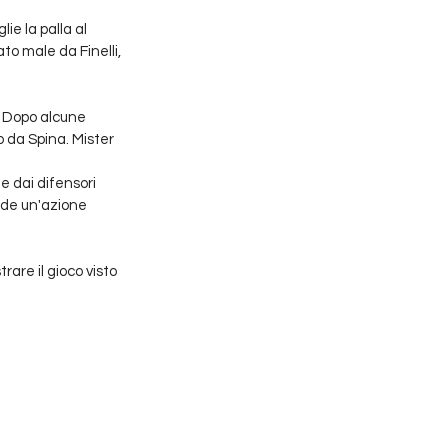
ie la palla al 
to male da Finelli, 
 Dopo alcune 
o da Spina. Mister 
e dai difensori 
ude un'azione 
are il gioco visto 