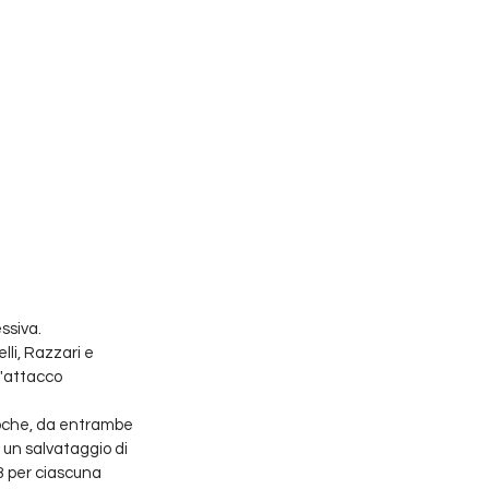
ssiva. 
lli, Razzari e 
'attacco 
poche, da entrambe 
e un salvataggio di 
 3 per ciascuna 