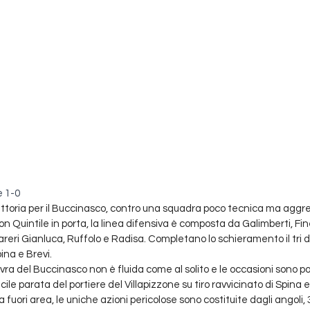
 1-0 
vittoria per il Buccinasco, contro una squadra poco tecnica ma aggre
on Quintile in porta, la linea difensiva è composta da Galimberti, Fine
eri Gianluca, Ruffolo e Radisa. Completano lo schieramento il tri d
na e Brevi. 
ra del Buccinasco non è fluida come al solito e le occasioni sono 
ficile parata del portiere del Villapizzone su tiro ravvicinato di Spina 
da fuori area, le uniche azioni pericolose sono costituite dagli angoli,