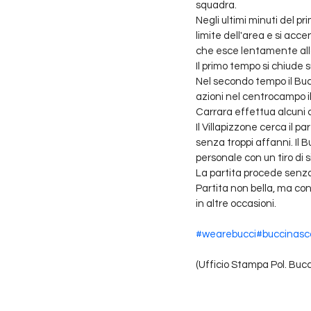
squadra.
Negli ultimi minuti del pr
limite dell'area e si acce
che esce lentamente alla 
Il primo tempo si chiude su
Nel secondo tempo il Bu
azioni nel centrocampo il
Carrara effettua alcuni c
Il Villapizzone cerca il p
senza troppi affanni. Il
personale con un tiro di si
La partita procede senza t
Partita non bella, ma con
in altre occasioni.
#wearebucci
#buccinasc
(Ufficio Stampa Pol. Buc