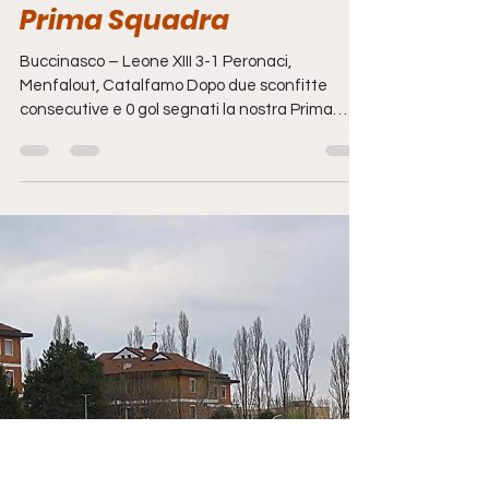
25 mar
Tempo di lettura: 3 min
News
Prima Squadra
Buccinasco – Leone XIII 3-1 Peronaci,
Menfalout, Catalfamo Dopo due sconfitte
consecutive e 0 gol segnati la nostra Prima
Squadra deve ricaricare le batterie e
ricominciare a correre se vuole regalarsi un post
stagione da ricordare. La gara con il Bresso ha
lasciato qualche scoria oltre che mentale
anche umana, con Galimberti che dovrà
restare ai box per parecchi mesi, e a cui tutti noi
facciamo un grosso in bocca al lupo, e Papa
anche lui obbligato a fermarsi per qualche se