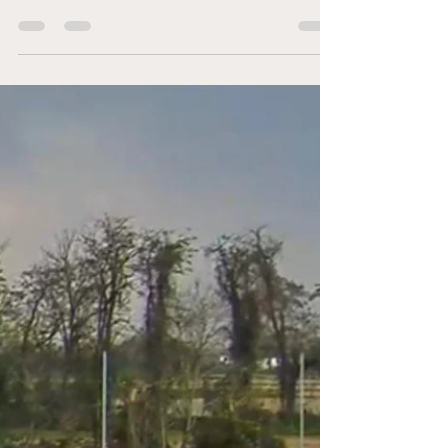
News
Prima Squadra
Settimo Milanese - Buccinasco 1-1 Corbetta
Partita dai due volti quella di Domenica per la
nostra Prima Squadra contro il Settimo
Milanese. Un inizio incoraggiante, con i nostri
ragazzi a trovarsi anche bene il campo,
nonostante il terreno di gioco non bellissimo,
con la sfera che ha rimbalzi tutt'altro che
controllati. Le occasioni dei nostri sono tante,
con gli inserimenti di Davide tra i due difensori e
Peronaci a giocare più a rimorchio. Ha una
grossa occasione proprio Da