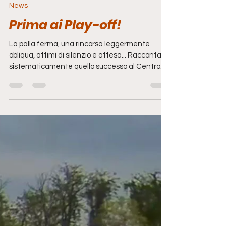
21 apr
Tempo di lettura: 3 min
News
Prima ai Play-off!
La palla ferma, una rincorsa leggermente
obliqua, attimi di silenzio e attesa... Raccontare
sistematicamente quello successo al Centro
Sportivo dello Schuster sarebbe facile, a tratti
banale. Vorrei soffermarmi sul lungo tragitto
che ci ha portarti qui, passo dopo passo, come la
lenta rincorsa del nostro 10. La Prima Categoria
è stata una novità per molti e come tale si
portava dietro tante domande e dubbi. Da
Undedogs ci siamo conquistati questo diritto la
passata stagione e