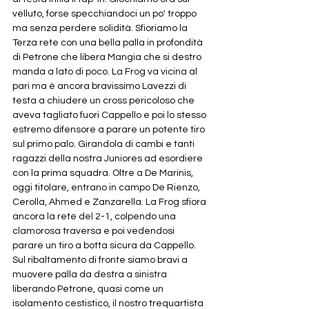
velluto, forse specchiandoci un po' troppo 
ma senza perdere solidità. Sfioriamo la 
Terza rete con una bella palla in profondità 
di Petrone che libera Mangia che si destro 
manda a lato di poco. La Frog va vicina al 
pari ma è ancora bravissimo Lavezzi di 
testa a chiudere un cross pericoloso che 
aveva tagliato fuori Cappello e poi lo stesso 
estremo difensore a parare un potente tiro 
sul primo palo. Girandola di cambi e tanti 
ragazzi della nostra Juniores ad esordiere 
con la prima squadra. Oltre a De Marinis, 
oggi titolare, entrano in campo De Rienzo, 
Cerolla, Ahmed e Zanzarella. La Frog sfiora 
ancora la rete del 2-1, colpendo una 
clamorosa traversa e poi vedendosi 
parare un tiro a botta sicura da Cappello. 
Sul ribaltamento di fronte siamo bravi a 
muovere palla da destra a sinistra 
liberando Petrone, quasi come un 
isolamento cestistico, il nostro trequartista 