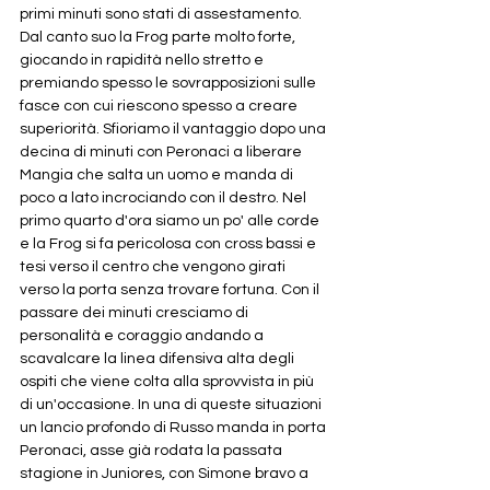
primi minuti sono stati di assestamento. 
Dal canto suo la Frog parte molto forte, 
giocando in rapidità nello stretto e 
premiando spesso le sovrapposizioni sulle 
fasce con cui riescono spesso a creare 
superiorità. Sfioriamo il vantaggio dopo una 
decina di minuti con Peronaci a liberare 
Mangia che salta un uomo e manda di 
poco a lato incrociando con il destro. Nel 
primo quarto d'ora siamo un po' alle corde 
e la Frog si fa pericolosa con cross bassi e 
tesi verso il centro che vengono girati 
verso la porta senza trovare fortuna. Con il 
passare dei minuti cresciamo di 
personalità e coraggio andando a 
scavalcare la linea difensiva alta degli 
ospiti che viene colta alla sprovvista in più 
di un'occasione. In una di queste situazioni 
un lancio profondo di Russo manda in porta 
Peronaci, asse già rodata la passata 
stagione in Juniores, con Simone bravo a 