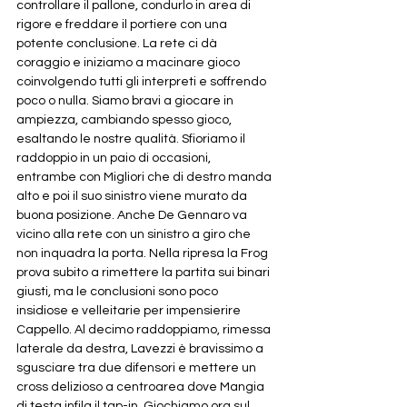
controllare il pallone, condurlo in area di 
rigore e freddare il portiere con una 
potente conclusione. La rete ci dà 
coraggio e iniziamo a macinare gioco 
coinvolgendo tutti gli interpreti e soffrendo 
poco o nulla. Siamo bravi a giocare in 
ampiezza, cambiando spesso gioco, 
esaltando le nostre qualità. Sfioriamo il 
raddoppio in un paio di occasioni, 
entrambe con Migliori che di destro manda 
alto e poi il suo sinistro viene murato da 
buona posizione. Anche De Gennaro va 
vicino alla rete con un sinistro a giro che 
non inquadra la porta. Nella ripresa la Frog 
prova subito a rimettere la partita sui binari 
giusti, ma le conclusioni sono poco 
insidiose e velleitarie per impensierire 
Cappello. Al decimo raddoppiamo, rimessa 
laterale da destra, Lavezzi è bravissimo a 
sgusciare tra due difensori e mettere un 
cross delizioso a centroarea dove Mangia 
di testa infila il tap-in. Giochiamo ora sul 