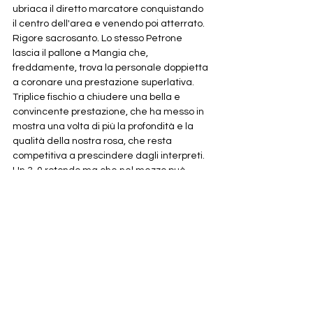
ubriaca il diretto marcatore conquistando 
il centro dell'area e venendo poi atterrato. 
Rigore sacrosanto. Lo stesso Petrone 
lascia il pallone a Mangia che, 
freddamente, trova la personale doppietta 
a coronare una prestazione superlativa. 
Triplice fischio a chiudere una bella e 
convincente prestazione, che ha messo in 
mostra una volta di più la profondità e la 
qualità della nostra rosa, che resta 
competitiva a prescindere dagli interpreti. 
Un 3-0 rotondo ma che nel mezzo può 
avere tante attenuanti, Domenica si torna 
a battagliare, con cuore e sofferenza, in 
casa del Fatima Traccia, un campo non 
facile e da sempre molto ostico.
primasquadra
News