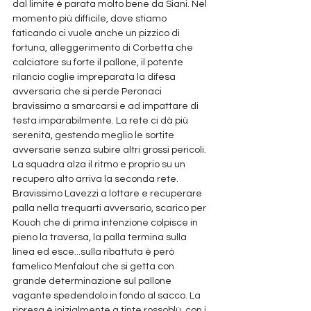
dal limite è parata molto bene da Siani. Nel 
momento più difficile, dove stiamo 
faticando ci vuole anche un pizzico di 
fortuna, alleggerimento di Corbetta che 
calciatore su forte il pallone, il potente 
rilancio coglie impreparata la difesa 
avversaria che si perde Peronaci 
bravissimo a smarcarsi e ad impattare di 
testa imparabilmente. La rete ci dà più 
serenità, gestendo meglio le sortite 
avversarie senza subire altri grossi pericoli. 
La squadra alza il ritmo e proprio su un 
recupero alto arriva la seconda rete. 
Bravissimo Lavezzi a lottare e recuperare 
palla nella trequarti avversario, scarico per 
Kouoh che di prima intenzione colpisce in 
pieno la traversa, la palla termina sulla 
linea ed esce...sulla ribattuta è però 
famelico Menfalout che si getta con 
grande determinazione sul pallone 
vagante spedendolo in fondo al sacco. La 
ripresa è inizialmente a tinte rossoblù, con i 