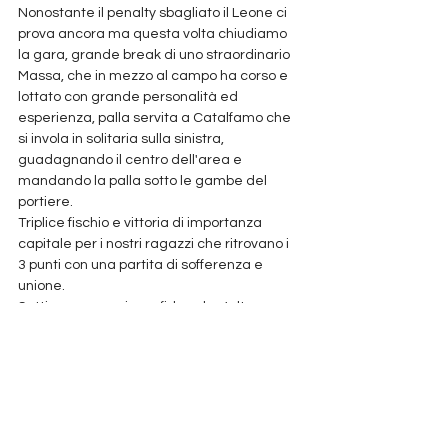
Nonostante il penalty sbagliato il Leone ci 
prova ancora ma questa volta chiudiamo 
la gara, grande break di uno straordinario 
Massa, che in mezzo al campo ha corso e 
lottato con grande personalità ed 
esperienza, palla servita a Catalfamo che 
si invola in solitaria sulla sinistra, 
guadagnando il centro dell'area e 
mandando la palla sotto le gambe del 
portiere.
Triplice fischio e vittoria di importanza 
capitale per i nostri ragazzi che ritrovano i 
3 punti con una partita di sofferenza e 
unione.
Settimana prossima sfida ad un'altra 
squadra in lotta per evitare i play-out, il 
Settimo Milanese.
primasquadra