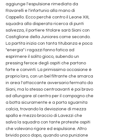
aggiunge l'espulsione rimediata da 
Ravarelli e l'infortunio alla mano di 
Cappello. Ecco perché contro il Leone XIII, 
squadra alla disperata ricerca di punti 
salvezza, il portiere titolare sarà Siani con 
Castiglione della Juniores come secondo. 
La partita inizia con tanta titubanza e poca 
"energia" i ragazzi fanno fatica ad 
esprimere il solito gioco, subendo un 
pressing feroce degli ospiti che partono 
forte e convinti. La primissima occasione è 
proprio loro, con un bel filtrante che smarca 
in area l'attaccante avversario fermato da 
Siani, ma lo stesso centroavanti è poi bravo 
ad allungare al centro per il compagno che 
a botta sicuramente e a porta sguarnita 
calcia, trovando la deviazione di mezza 
spalla e mezzo braccio di Lavezzi che 
salva la squadra con tante proteste ospiti 
che volevano rigore ed espulsione. Altro 
brivido poco dopo, quando una punizione 