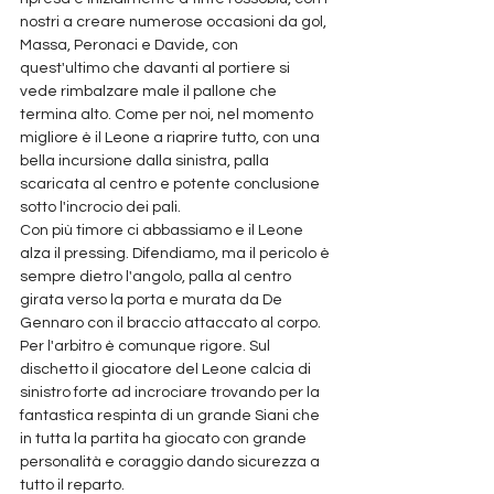
nostri a creare numerose occasioni da gol, 
Massa, Peronaci e Davide, con 
quest'ultimo che davanti al portiere si 
vede rimbalzare male il pallone che 
termina alto. Come per noi, nel momento 
migliore è il Leone a riaprire tutto, con una 
bella incursione dalla sinistra, palla 
scaricata al centro e potente conclusione 
sotto l'incrocio dei pali. 
Con più timore ci abbassiamo e il Leone 
alza il pressing. Difendiamo, ma il pericolo è 
sempre dietro l'angolo, palla al centro 
girata verso la porta e murata da De 
Gennaro con il braccio attaccato al corpo. 
Per l'arbitro è comunque rigore. Sul 
dischetto il giocatore del Leone calcia di 
sinistro forte ad incrociare trovando per la 
fantastica respinta di un grande Siani che 
in tutta la partita ha giocato con grande 
personalità e coraggio dando sicurezza a 
tutto il reparto.