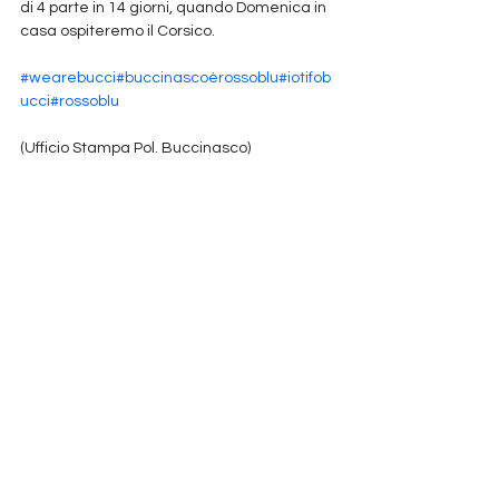
di 4 parte in 14 giorni, quando Domenica in 
casa ospiteremo il Corsico.
#wearebucci
#buccinascoèrossoblu
#iotifob
ucci
#rossoblu
(Ufficio Stampa Pol. Buccinasco)