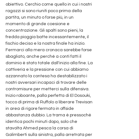
obiettivo. Cerchio come quello in cui i nostri 
ragazzi si sono riuniti poco prima della 
partita, un minuto o forse più, in un 
momento di grande coesione e 
concentrazione. Gli spalti sono pieni, la 
fredda pioggia batte incessantemente, il 
fischio deciso e la nostra finale ha inizio.
Fermarci alla mera cronaca sarebbe forse 
sbagliato, anche perché a conti fatti il 
dominio è stato totale dall'inizio alla fine. La 
cattiveria e la pressione con cui abbiamo 
azzannato la contesa ha destabilizzato i 
nostri avversari incapaci di trovare delle 
contromisure per metterci sulla difensiva. 
Inizio roboante, palla perfetta di El Dosouki, 
tocco di prima di Ruffolo a liberare Trevisan 
in area di rigore fermato in offside 
abbastanza dubbio. La trama è pressoché 
identica pochi minuti dopo, solo che 
stavolta Ahmed pesca la corsa di 
Galimberti sulla sinistra, palla arretrata per 