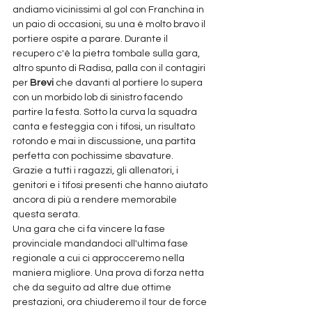
andiamo vicinissimi al gol con Franchina in 
un paio di occasioni, su una è molto bravo il 
portiere ospite a parare. Durante il 
recupero c'è la pietra tombale sulla gara, 
altro spunto di Radisa, palla con il contagiri 
per 
Brevi
 che davanti al portiere lo supera 
con un morbido lob di sinistro facendo 
partire la festa. Sotto la curva la squadra 
canta e festeggia con i tifosi, un risultato 
rotondo e mai in discussione, una partita 
perfetta con pochissime sbavature. 
Grazie a tutti i ragazzi, gli allenatori, i 
genitori e i tifosi presenti che hanno aiutato 
ancora di più a rendere memorabile 
questa serata. 
Una gara che ci fa vincere la fase 
provinciale mandandoci all'ultima fase 
regionale a cui ci approcceremo nella 
maniera migliore. Una prova di forza netta 
che da seguito ad altre due ottime 
prestazioni, ora chiuderemo il tour de force 