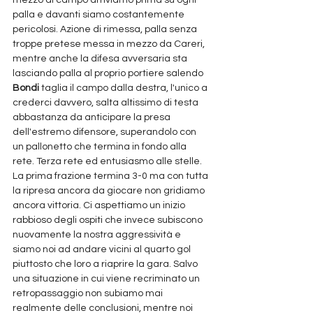
mezzo al campo arriviamo prima su ogni 
palla e davanti siamo costantemente 
pericolosi. Azione di rimessa, palla senza 
troppe pretese messa in mezzo da Careri, 
mentre anche la difesa avversaria sta 
lasciando palla al proprio portiere salendo 
Bondi
 taglia il campo dalla destra, l'unico a 
crederci davvero, salta altissimo di testa 
abbastanza da anticipare la presa 
dell'estremo difensore, superandolo con 
un pallonetto che termina in fondo alla 
rete. Terza rete ed entusiasmo alle stelle. 
La prima frazione termina 3-0 ma con tutta 
la ripresa ancora da giocare non gridiamo 
ancora vittoria. Ci aspettiamo un inizio 
rabbioso degli ospiti che invece subiscono 
nuovamente la nostra aggressività e 
siamo noi ad andare vicini al quarto gol 
piuttosto che loro a riaprire la gara. Salvo 
una situazione in cui viene recriminato un 
retropassaggio non subiamo mai 
realmente delle conclusioni, mentre noi 