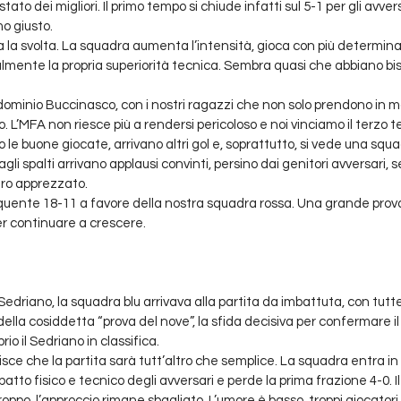
stato dei migliori. Il primo tempo si chiude infatti sul 5-1 per gli avvers
mo giusto.
 la svolta. La squadra aumenta l’intensità, gioca con più determin
almente la propria superiorità tecnica. Sembra quasi che abbiano bi
dominio Buccinasco, con i nostri ragazzi che non solo prendono in m
 L’MFA non riesce più a rendersi pericoloso e noi vinciamo il terzo t
e buone giocate, arrivano altri gol e, soprattutto, si vede una squa
i spalti arrivano applausi convinti, persino dai genitori avversari, s
ero apprezzato.
eloquente 18-11 a favore della nostra squadra rossa. Una grande prova
per continuare a crescere.
driano, la squadra blu arrivava alla partita da imbattuta, con tutte 
ella cosiddetta “prova del nove”, la sfida decisiva per confermare il
rio il Sedriano in classifica.
apisce che la partita sarà tutt’altro che semplice. La squadra entra i
patto fisico e tecnico degli avversari e perde la prima frazione 4-0. Il 
ppo, l’approccio rimane sbagliato. L’umore è basso, troppi giocatori