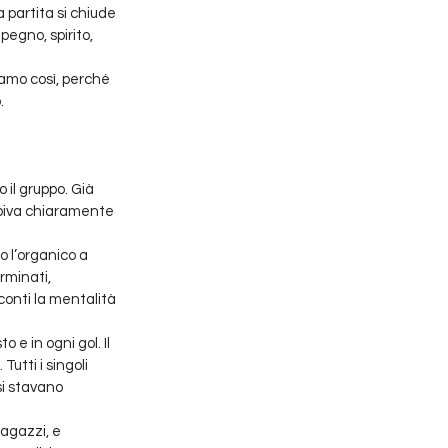
a partita si chiude 
egno, spirito, 
iamo così, perché 
.
il gruppo. Già 
piva chiaramente 
 l’organico a 
rminati, 
onti la mentalità 
 e in ogni gol. Il 
utti i singoli 
si stavano 
ragazzi, e 