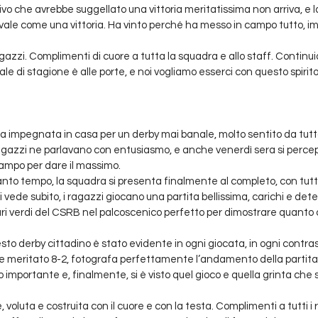
cisivo che avrebbe suggellato una vittoria meritatissima non arriva, e l
 vale come una vittoria. Ha vinto perché ha messo in campo tutto, imp
ragazzi. Complimenti di cuore a tutta la squadra e allo staff. Continu
inale di stagione è alle porte, e noi vogliamo esserci con questo spirito
 impegnata in casa per un derby mai banale, molto sentito da tutto 
agazzi ne parlavano con entusiasmo, e anche venerdì sera si perce
campo per dare il massimo.
anto tempo, la squadra si presenta finalmente al completo, con tutto
si vede subito, i ragazzi giocano una partita bellissima, carichi e dete
ri verdi del CSRB nel palcoscenico perfetto per dimostrare quanto c
esto derby cittadino è stato evidente in ogni giocata, in ogni contrasto
o e meritato 8-2, fotografa perfettamente l’andamento della partita. T
importante e, finalmente, si è visto quel gioco e quella grinta che 
 voluta e costruita con il cuore e con la testa. Complimenti a tutti i 