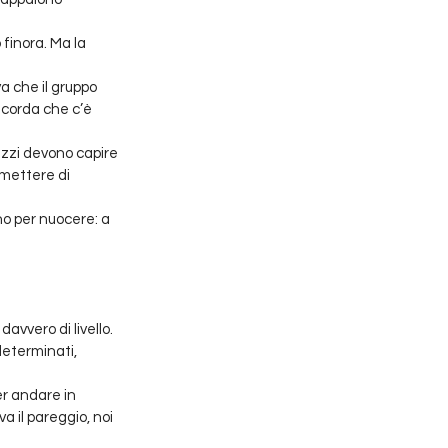
 finora. Ma la 
a che il gruppo 
ricorda che c’è 
azzi devono capire 
smettere di 
no per nuocere: a 
vvero di livello. 
determinati, 
er andare in 
a il pareggio, noi 