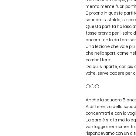
mentalmente fuori parti
È proprio in queste partit
squadra si sfalda, si sco
Questa partita ha lasciat
fosse pronto per il salto d
ancora tanto da fare senza
Una lezione che vale più 
che nello sport, come nel
combattere.
Da qui si riparte, con pi
volte, serve cadere per ca
⚪⚪⚪
Anche la squadra Bianca 
A differenza della squadr
concentrati e con la vogli
La gara è stata molto equ
vantaggio nei momenti chia
rispondevamo con un alt