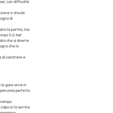
ari, con difficoltà 
azione e chiude 
sogno di 
ano la partita, ma 
empo 5-0. Nel 
dra che si diverte 
egno che lo 
 di carattere e 
le gare vinte in 
 percorso perfetto 
n campo 
colpo si fa sentire.
 appaiono 