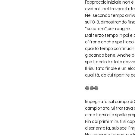
l’approccio iniziale non è 
evidenti nel trovare il rit
Nel secondo tempo arriva
sull’8-8, dimostrando fin
“scuotersi” per reagire.
Dal terzo tempo in poi è 
offrono anche spettacolo.
quarto tempo continuano l
giocando bene. Anche dagl
spettacolo è stato davv
Il risultato finale è un 
qualità, da cui ripartire 
🔵🔵🔵
Impegnata sul campo di Se
campionato. Si trattava d
e mettersi alle spalle prop
Fin dai primi minuti si c
disorientata, subisce l’im
Nel secondo tempo, purtro