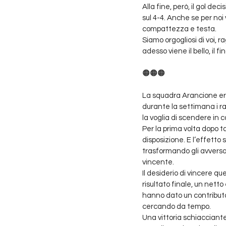
Alla fine, però, il gol de
sul 4-4. Anche se per noi
compattezza e testa. 
Siamo orgogliosi di voi, 
adesso viene il bello, il f
🟠🟠🟠
La squadra Arancione era
durante la settimana i r
la voglia di scendere in 
Per la prima volta dopo t
disposizione. E l’effetto 
trasformando gli avversa
vincente.
Il desiderio di vincere qu
risultato finale, un nett
hanno dato un contributo 
cercando da tempo.
Una vittoria schiacciante,