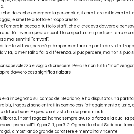
ta.
e che dovrebbe emergere la personalità, il carattere e il lavoro fatto
raggia, e smette di lottare troppo presto.
o l’amaro in bocca a tutto lo staff, che ci credeva davvero e pensav
i qualità. Invece questa sconfitta ci riporta con i piedi per terra e ci 
 mai sentirsi “arrivati”. 
di tante vittorie, perché può rappresentare un punto di svolta. I rag
la vita, la mentalità fa la differenza. Si può perdere, ma non si può 
ù consapevolezza e voglia di crescere. Perché non tutti i “mai” vengo
pire davvero cosa significa rialzarsi.
era impegnata sul campo del Sedriano, e ha disputato una partita da
a blu, i ragazzi sono entrati in campo con l’atteggiamento giusto, 
a di fare bene. E questo si è visto fin dai primi minuti.
ilibrata, i nostri ragazzi hanno sempre avuto la forza e la qualità p
ve, prima sull’1-0, poi 2-1, poi 3-2. Ogni volta che il Sedriano trovav
ro gol, dimostrando grande carattere e mentalità vincente.