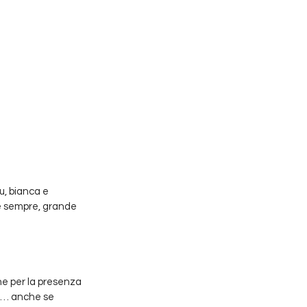
u, bianca e 
e sempre, grande 
he per la presenza 
re… anche se 