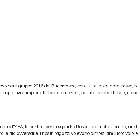
o per il gruppo 2016 del Buccinasco, con tutte le squadre, rossa, bl
 rispettivi campionati. Tante emozioni, partite combattute e, com
ntro l’MFA, la partita, per la squadra Rossa, era molto sentita, anc
a le fila avversarie. I nostri ragazzi volevano dimostrare il loro valo