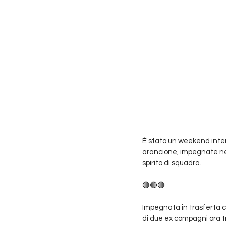
È stato un weekend intens
arancione, impegnate nei
spirito di squadra.
🔴🔴🔴
Impegnata in trasferta co
di due ex compagni ora tr